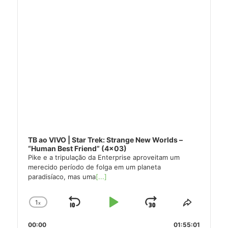
TB ao VIVO | Star Trek: Strange New Worlds –
“Human Best Friend” (4×03)
Pike e a tripulação da Enterprise aproveitam um
merecido período de folga em um planeta
paradisíaco, mas uma
[...]
1
x
Skip
Play
Jump
Change
Share
Playback
This
Backward
Pause
Forward
00:00
Rate
01:55:01
Episode