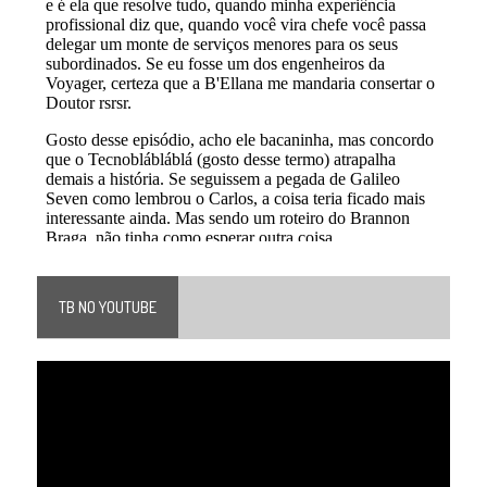
TB NO YOUTUBE
Tocador
de
vídeo