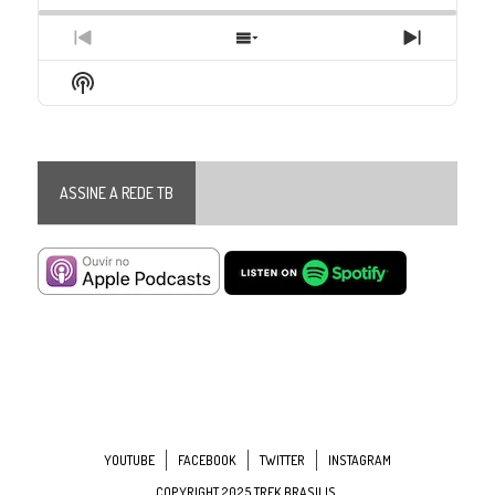
Previous
Show
Next
Episode
Episodes
Episode
Show
List
Podcast
Information
ASSINE A REDE TB
YOUTUBE
FACEBOOK
TWITTER
INSTAGRAM
COPYRIGHT 2025 TREK BRASILIS.