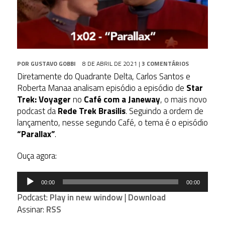
POR
GUSTAVO GOBBI
8 DE ABRIL DE 2021
|
3 COMENTÁRIOS
Diretamente do Quadrante Delta, Carlos Santos e
Roberta Manaa analisam episódio a episódio de
Star
Trek: Voyager
no
Café com a Janeway
, o mais novo
podcast da
Rede Trek Brasilis
. Seguindo a ordem de
lançamento, nesse segundo Café, o tema é o episódio
“Parallax”
.
Ouça agora:
Tocador
00:00
00:00
de
Podcast:
Play in new window
|
Download
áudio
Assinar:
RSS