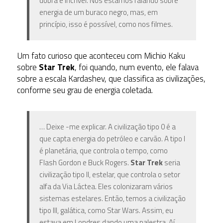
dobra é incrível. Nós estamos falando sobre
energia de um buraco negro, mas, em
princípio, isso é possível, como nos filmes.
Um fato curioso que aconteceu com Michio Kaku
sobre
Star Trek
, foi quando, num evento, ele falava
sobre a escala Kardashev, que classifica as civilizações,
conforme seu grau de energia coletada.
… Deixe -me explicar. A civilização tipo 0 é a
que capta energia do petróleo e carvão. A tipo I
é planetária, que controla o tempo, como
Flash Gordon e Buck Rogers.
Star Trek
seria
civilização tipo II, estelar, que controla o setor
alfa da Via Láctea. Eles colonizaram vários
sistemas estelares. Então, temos a civilização
tipo III, galática, como Star Wars. Assim, eu
estava em Londres dando uma palestra. Aí