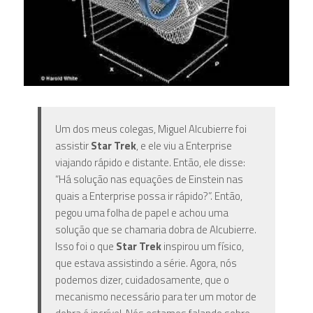
Um dos meus colegas, Miguel Alcubierre foi
assistir
Star Trek
, e ele viu a Enterprise
viajando rápido e distante. Então, ele disse:
“Há solução nas equações de Einstein nas
quais a Enterprise possa ir rápido?”. Então,
pegou uma folha de papel e achou uma
solução que se chamaria dobra de Alcubierre.
Isso foi o que
Star Trek
inspirou um físico,
que estava assistindo a série. Agora, nós
podemos dizer, cuidadosamente, que o
mecanismo necessário para ter um motor de