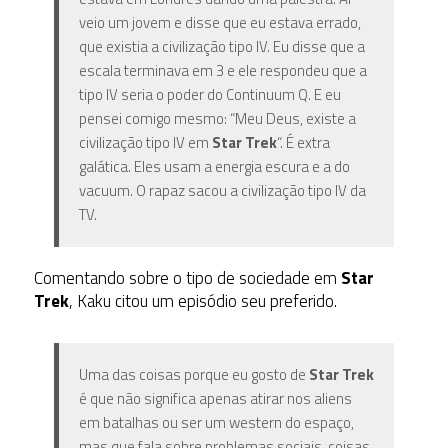
veio um jovem e disse que eu estava errado,
que existia a civilização tipo IV. Eu disse que a
escala terminava em 3 e ele respondeu que a
tipo IV seria o poder do Continuum Q. E eu
pensei comigo mesmo: “Meu Deus, existe a
civilização tipo IV em
Star Trek
“. É extra
galática. Eles usam a energia escura e a do
vacuum. O rapaz sacou a civilização tipo IV da
TV.
Comentando sobre o tipo de sociedade em
Star
Trek
, Kaku citou um episódio seu preferido.
Uma das coisas porque eu gosto de
Star Trek
é que não significa apenas atirar nos aliens
em batalhas ou ser um western do espaço,
mas que fala sobre problemas sociais, coisas