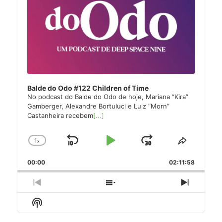
Balde do Odo #122 Children of Time
No podcast do Balde do Odo de hoje, Mariana “Kira”
Gamberger, Alexandre Bortuluci e Luiz “Morn”
Castanheira recebem
[...]
1
x
Skip
Play
Jump
Change
Share
Playback
This
Backward
Pause
Forward
00:00
Rate
02:11:58
Episode
Previous
Show
Next
Episode
Episodes
Episode
Show
List
Podcast
Information