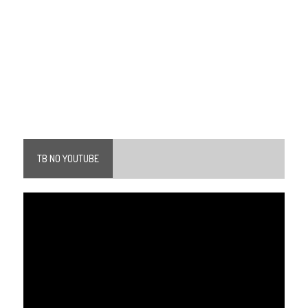
TB NO YOUTUBE
Tocador
de
vídeo