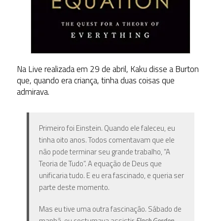
Na Live realizada em 29 de abril, Kaku disse a Burton
que, quando era criança, tinha duas coisas que
admirava.
Primeiro foi Einstein. Quando ele faleceu, eu
tinha oito anos. Todos comentavam que ele
não pode terminar seu grande trabalho, “A
Teoria de Tudo”. A equação de Deus que
unificaria tudo. E eu era fascinado, e queria ser
parte deste momento.
Mas eu tive uma outra fascinação. Sábado de
manhã, eu costumava assistir
Flash Gordon
.