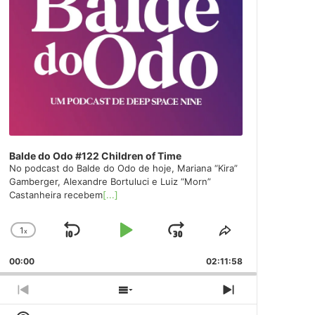
Balde do Odo #122 Children of Time
No podcast do Balde do Odo de hoje, Mariana “Kira”
Gamberger, Alexandre Bortuluci e Luiz “Morn”
Castanheira recebem
[...]
1
x
Skip
Play
Jump
Change
Share
Playback
This
Backward
Pause
Forward
00:00
Rate
02:11:58
Episode
Previous
Show
Next
Episode
Episodes
Episode