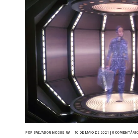
31 DE JULHO DE 2026
|
BOX DELUXE DO ANO 5 DA
COLEÇÃO TREK BRA
6 DE AGOSTO DE 2026
|
NOVA TEMPORADA DE
THE CENTER SEAT
, SÉR
6 DE AGOSTO DE 2026
|
AVALIE E COMENTE SNW 4×03: HUMAN BEST F
POR
SALVADOR NOGUEIRA
10 DE MAIO DE 2021
|
0 COMENTÁRI