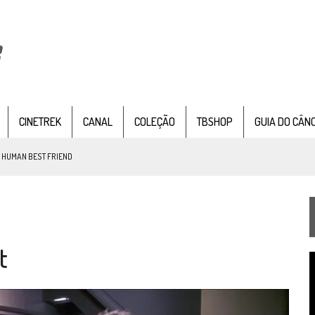
CINETREK
CANAL
COLEÇÃO
TBSHOP
GUIA DO CÂN
 OF TIME
TEMPORADA DE STRANGE NEW WORDS
 FILME DE FÃS AXANAR HORAS APÓS ESTREIA
t
 – “THE GRIFFIN INCIDENT” (4×02)
T
FIM DE UMA ERA NA SDCC
d
v
STAR TREK
SOBRE DIFERENTES PONTOS DE VISTA