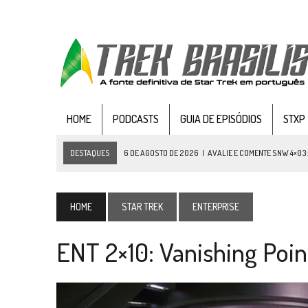
HOME
PODCASTS
GUIA DE EPISÓDIOS
STXP
DESTAQUES
5 DE AGOSTO DE 2026
|
BALDE DO ODO #122 CHILDREN
4 DE AGOSTO DE 2026
|
REVISITANDO “HIDE AND Q” (TNG 1×09)
3 DE AGOSTO DE 2026
|
VEJA FOTOS DO TERCEIRO EPISÓDIO DA 4ª 
HOME
STAR TREK
ENTERPRISE
3 DE AGOSTO DE 2026
|
PARAMOUNT E CBS DERRUBAM NOVO VÍDEO DO
ENT 2×10: Vanishing Poin
2 DE AGOSTO DE 2026
|
TB AO VIVO | STAR TREK: STRANGE NEW WORLDS
1 DE AGOSTO DE 2026
|
ELENCO DE STRANGE NEW WORLDS ENCARA O 
31 DE JULHO DE 2026
|
GRANDES JORNADAS | QUATRO EPISÓDIOS DE