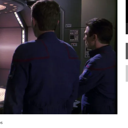
SILIS
JÁ DISPONÍVEL EM PRÉ-VENDA!
IE DOCUMENTAL DE
STAR TREK
, CHEGA EM 8 DE SETEMBRO
RIEND
N
OS