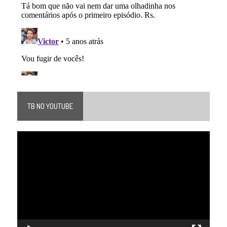
TB NO YOUTUBE
Tocador
de
vídeo