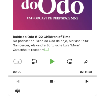
Balde do Odo #122 Children of Time
No podcast do Balde do Odo de hoje, Mariana “Kira”
Gamberger, Alexandre Bortuluci e Luiz “Morn”
Castanheira recebem
[...]
1
x
Skip
Play
Jump
Change
Share
Playback
This
Backward
Pause
Forward
00:00
Rate
02:11:58
Episode
Previous
Show
Next
Episode
Episodes
Episode
Show
List
Podcast
Information