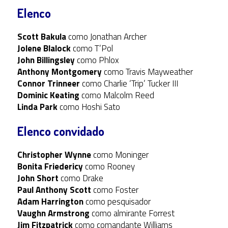
Elenco
Scott Bakula
como Jonathan Archer
Jolene Blalock
como T’Pol
John Billingsley
como Phlox
Anthony Montgomery
como Travis Mayweather
Connor Trinneer
como Charlie ‘Trip’ Tucker III
Dominic Keating
como Malcolm Reed
Linda Park
como Hoshi Sato
Elenco convidado
Christopher Wynne
como Moninger
Bonita Friedericy
como Rooney
John Short
como Drake
Paul Anthony Scott
como Foster
Adam Harrington
como pesquisador
Vaughn Armstrong
como almirante Forrest
Jim Fitzpatrick
como comandante Williams