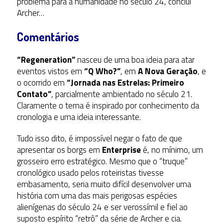
problema para a humanidade no século 24, conclui
Archer…
Comentários
“Regeneration”
nasceu de uma boa ideia para atar
eventos vistos em
“Q Who?”
, em
A Nova Geração
, e
o ocorrido em
“Jornada nas Estrelas: Primeiro
Contato”
, parcialmente ambientado no século 21.
Claramente o tema é inspirado por conhecimento da
cronologia e uma ideia interessante.
Tudo isso dito, é impossível negar o fato de que
apresentar os borgs em
Enterprise
é, no mínimo, um
grosseiro erro estratégico. Mesmo que o “truque”
cronológico usado pelos roteiristas tivesse
embasamento, seria muito difícil desenvolver uma
história com uma das mais perigosas espécies
alienígenas do século 24 e ser verossímil e fiel ao
suposto espírito “retrô” da série de Archer e cia.