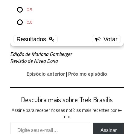
4.0
0.5
6 ( 23.08 % )
0.0
3.5
3 ( 11.54 % )
3.0
6 ( 23.08 % )
2.5
Edição de Mariana Gamberger
4 ( 15.38 % )
Revisão de Nívea Doria
2.0
2 ( 7.69 % )
Episódio anterior
|
Próximo episódio
1.5
4 ( 15.38 % )
1.0
0 ( 0 % )
Descubra mais sobre Trek Brasilis
0.5
0 ( 0 % )
Assine para receber nossas notícias mais recentes por e-
0.0
mail.
1 ( 3.85 % )
Digite seu e-mail…
Assinar