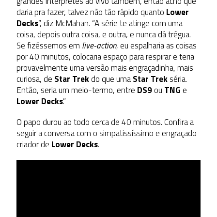
grandes intérpretes ao vivo também, então acho que
daria pra fazer, talvez não tão rápido quanto
Lower
Decks
“, diz McMahan. “A série te atinge com uma
coisa, depois outra coisa, e outra, e nunca dá trégua.
Se fizéssemos em
live-action
, eu espalharia as coisas
por 40 minutos, colocaria espaço para respirar e teria
provavelmente uma versão mais engraçadinha, mais
curiosa, de
Star Trek
do que uma
Star Trek
séria.
Então, seria um meio-termo, entre
DS9
ou
TNG
e
Lower Decks
.”
O papo durou ao todo cerca de 40 minutos. Confira a
seguir a conversa com o simpatissíssimo e engraçado
criador de
Lower Decks
.