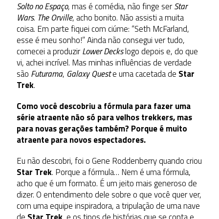
Solto no Espaço
, mas é comédia, não finge ser
Star
Wars
.
The Orville
, acho bonito. Não assisti a muita
coisa. Em parte fiquei com ciúme: “Seth McFarland,
esse é meu sonho!” Ainda não consegui ver tudo,
comecei a produzir
Lower Decks
logo depois e, do que
vi, achei incrível. Mas minhas influências de verdade
são
Futurama
,
Galaxy Quest
e uma cacetada de
Star
Trek
.
Como você descobriu a fórmula para fazer uma
série atraente não só para velhos trekkers, mas
para novas gerações também? Porque é muito
atraente para novos espectadores.
Eu não descobri, foi o Gene Roddenberry quando criou
Star Trek
. Porque a fórmula… Nem é uma fórmula,
acho que é um formato. É um jeito mais generoso de
dizer. O entendimento dele sobre o que você quer ver,
com uma equipe inspiradora, a tripulação de uma nave
de
Star Trek
, e os tipos de histórias que se conta e