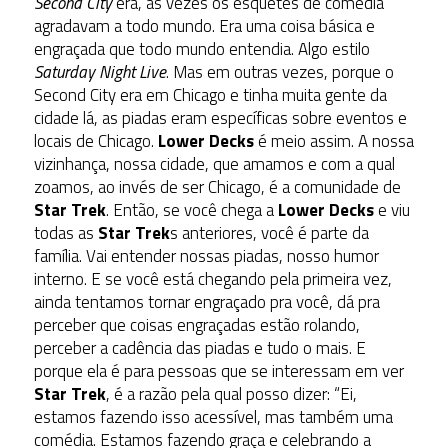
Second City
era, às vezes os esquetes de comédia
agradavam a todo mundo. Era uma coisa básica e
engraçada que todo mundo entendia. Algo estilo
Saturday Night Live
. Mas em outras vezes, porque o
Second City era em Chicago e tinha muita gente da
cidade lá, as piadas eram específicas sobre eventos e
locais de Chicago.
Lower Decks
é meio assim. A nossa
vizinhança, nossa cidade, que amamos e com a qual
zoamos, ao invés de ser Chicago, é a comunidade de
Star Trek
. Então, se você chega a
Lower Decks
e viu
todas as
Star Trek
s anteriores, você é parte da
família. Vai entender nossas piadas, nosso humor
interno. E se você está chegando pela primeira vez,
ainda tentamos tornar engraçado pra você, dá pra
perceber que coisas engraçadas estão rolando,
perceber a cadência das piadas e tudo o mais. E
porque ela é para pessoas que se interessam em ver
Star Trek
, é a razão pela qual posso dizer: “Ei,
estamos fazendo isso acessível, mas também uma
comédia. Estamos fazendo graça e celebrando a