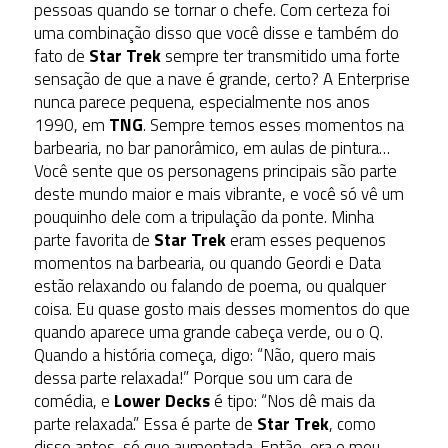
pessoas quando se tornar o chefe. Com certeza foi
uma combinação disso que você disse e também do
fato de
Star Trek
sempre ter transmitido uma forte
sensação de que a nave é grande, certo? A Enterprise
nunca parece pequena, especialmente nos anos
1990, em
TNG
. Sempre temos esses momentos na
barbearia, no bar panorâmico, em aulas de pintura…
Você sente que os personagens principais são parte
deste mundo maior e mais vibrante, e você só vê um
pouquinho dele com a tripulação da ponte. Minha
parte favorita de
Star Trek
eram esses pequenos
momentos na barbearia, ou quando Geordi e Data
estão relaxando ou falando de poema, ou qualquer
coisa. Eu quase gosto mais desses momentos do que
quando aparece uma grande cabeça verde, ou o Q.
Quando a história começa, digo: “Não, quero mais
dessa parte relaxada!” Porque sou um cara de
comédia, e
Lower Decks
é tipo: “Nos dê mais da
parte relaxada.” Essa é parte de
Star Trek
, como
disse antes, só que aumentada. Então, era o meu