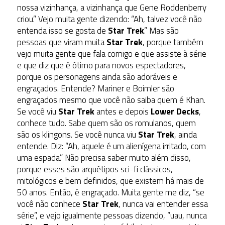
nossa vizinhança, a vizinhança que Gene Roddenberry
criou.” Vejo muita gente dizendo: “Ah, talvez você não
entenda isso se gosta de
Star Trek
.” Mas são
pessoas que viram muita
Star Trek
, porque também
vejo muita gente que fala comigo e que assiste à série
e que diz que é ótimo para novos espectadores,
porque os personagens ainda são adoráveis e
engraçados. Entende? Mariner e Boimler são
engraçados mesmo que você não saiba quem é Khan.
Se você viu
Star Trek
antes e depois
Lower Decks
,
conhece tudo. Sabe quem são os romulanos, quem
são os klingons. Se você nunca viu
Star Trek
, ainda
entende. Diz: “Ah, aquele é um alienígena irritado, com
uma espada.” Não precisa saber muito além disso,
porque esses são arquétipos sci-fi clássicos,
mitológicos e bem definidos, que existem há mais de
50 anos. Então, é engraçado. Muita gente me diz, “se
você não conhece
Star Trek
, nunca vai entender essa
série”, e vejo igualmente pessoas dizendo, “uau, nunca