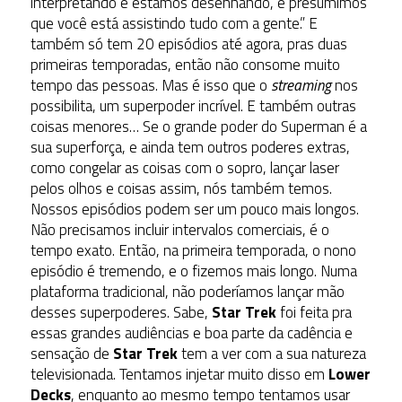
interpretando e estamos desenhando, e presumimos
que você está assistindo tudo com a gente.” E
também só tem 20 episódios até agora, pras duas
primeiras temporadas, então não consome muito
tempo das pessoas. Mas é isso que o
streaming
nos
possibilita, um superpoder incrível. E também outras
coisas menores… Se o grande poder do Superman é a
sua superforça, e ainda tem outros poderes extras,
como congelar as coisas com o sopro, lançar laser
pelos olhos e coisas assim, nós também temos.
Nossos episódios podem ser um pouco mais longos.
Não precisamos incluir intervalos comerciais, é o
tempo exato. Então, na primeira temporada, o nono
episódio é tremendo, e o fizemos mais longo. Numa
plataforma tradicional, não poderíamos lançar mão
desses superpoderes. Sabe,
Star Trek
foi feita pra
essas grandes audiências e boa parte da cadência e
sensação de
Star Trek
tem a ver com a sua natureza
televisionada. Tentamos injetar muito disso em
Lower
Decks
, enquanto ao mesmo tempo tentamos usar