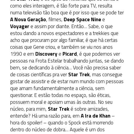
como eles interagem, é tão forte para TV, resulta
numa televisão tão boa que é por isso que se pode ter
A Nova Geração
, filmes,
Deep Space Nine
e
Voyager
e assim por diante. Então… Sabe, o que
estou dando a novos espectadores e a trekkies que
acho que procuram por algo familiar, é que há certas
coisas que Gene criou, e também se viu nos anos
1990 e em
Discovery
e
Picard
, é que podemos ver
pessoas na Frota Estelar trabalhando juntas, se dando
bem, se dedicando à ciência… Você não precisa saber
de coisas científicas pra ver
Star Trek
, mas consegue
gostar de assistir e de estar num mundo com pessoas
que amam fundamentalmente a ciência, sem
questionar. E estão todas no espaço, são éticas,
possuem moral e apoiam umas às outras. No seu
núcleo, para mim,
Star Trek
é sobre amizades,
entende? Há uma razão para, em
A Ira de Khan
–
hora do spoiler! – quando o Spock está morrendo
dentro do núcleo de dobra… Aquele é um dos