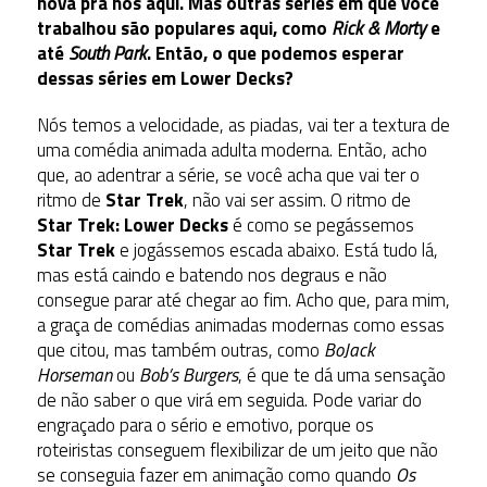
nova pra nós aqui. Mas outras séries em que você
trabalhou são populares aqui, como
Rick & Morty
e
até
South Park
. Então, o que podemos esperar
dessas séries em Lower Decks?
Nós temos a velocidade, as piadas, vai ter a textura de
uma comédia animada adulta moderna. Então, acho
que, ao adentrar a série, se você acha que vai ter o
ritmo de
Star Trek
, não vai ser assim. O ritmo de
Star Trek: Lower Decks
é como se pegássemos
Star Trek
e jogássemos escada abaixo. Está tudo lá,
mas está caindo e batendo nos degraus e não
consegue parar até chegar ao fim. Acho que, para mim,
a graça de comédias animadas modernas como essas
que citou, mas também outras, como
BoJack
Horseman
ou
Bob’s Burgers
, é que te dá uma sensação
de não saber o que virá em seguida. Pode variar do
engraçado para o sério e emotivo, porque os
roteiristas conseguem flexibilizar de um jeito que não
se conseguia fazer em animação como quando
Os