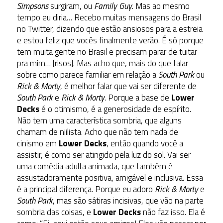
Simpsons
surgiram, ou
Family Guy
. Mas ao mesmo
tempo eu diria… Recebo muitas mensagens do Brasil
no Twitter, dizendo que estão ansiosos para a estreia
e estou feliz que vocês finalmente verão. É só porque
tem muita gente no Brasil e precisam parar de tuitar
pra mim… [risos]. Mas acho que, mais do que falar
sobre como parece familiar em relação a
South Park
ou
Rick & Morty
, é melhor falar que vai ser diferente de
South Park
e
Rick & Morty
. Porque a base de
Lower
Decks
é o otimismo, é a generosidade de espírito.
Não tem uma característica sombria, que alguns
chamam de niilista. Acho que não tem nada de
cinismo em
Lower Decks
, então quando você a
assistir, é como ser atingido pela luz do sol. Vai ser
uma comédia adulta animada, que também é
assustadoramente positiva, amigável e inclusiva. Essa
é a principal diferença. Porque eu adoro
Rick & Morty
e
South Park
, mas são sátiras incisivas, que vão na parte
sombria das coisas, e
Lower Decks
não faz isso. Ela é