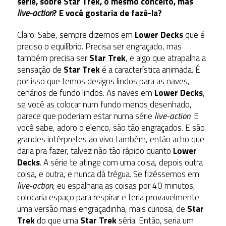
série, sobre Star Trek, o mesmo conceito, mas
live-action
? E você gostaria de fazê-la?
Claro. Sabe, sempre dizemos em
Lower Decks
que é
preciso o equilíbrio. Precisa ser engraçado, mas
também precisa ser
Star Trek
, e algo que atrapalha a
sensação de
Star Trek
é a característica animada. É
por isso que temos designs lindos para as naves,
cenários de fundo lindos. As naves em
Lower Decks
,
se você as colocar num fundo menos desenhado,
parece que poderiam estar numa série
live-action
. E
você sabe, adoro o elenco, são tão engraçados. E são
grandes intérpretes ao vivo também, então acho que
daria pra fazer, talvez não tão rápido quanto
Lower
Decks
. A série te atinge com uma coisa, depois outra
coisa, e outra, e nunca dá trégua. Se fizéssemos em
live-action
, eu espalharia as coisas por 40 minutos,
colocaria espaço para respirar e teria provavelmente
uma versão mais engraçadinha, mais curiosa, de
Star
Trek
do que uma
Star Trek
séria. Então, seria um