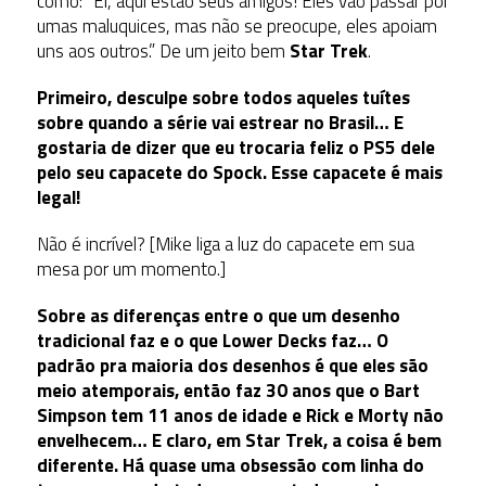
como: “Ei, aqui estão seus amigos! Eles vão passar por
umas maluquices, mas não se preocupe, eles apoiam
uns aos outros.” De um jeito bem
Star Trek
.
Primeiro, desculpe sobre todos aqueles tuítes
sobre quando a série vai estrear no Brasil… E
gostaria de dizer que eu trocaria feliz o PS5 dele
pelo seu capacete do Spock. Esse capacete é mais
legal!
Não é incrível? [Mike liga a luz do capacete em sua
mesa por um momento.]
Sobre as diferenças entre o que um desenho
tradicional faz e o que Lower Decks faz… O
padrão pra maioria dos desenhos é que eles são
meio atemporais, então faz 30 anos que o Bart
Simpson tem 11 anos de idade e Rick e Morty não
envelhecem… E claro, em Star Trek, a coisa é bem
diferente. Há quase uma obsessão com linha do