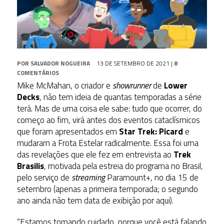
POR
SALVADOR NOGUEIRA
13 DE SETEMBRO DE 2021
|
8
COMENTÁRIOS
Mike McMahan, o criador e
showrunner
de
Lower
Decks
, não tem ideia de quantas temporadas a série
terá. Mas de uma coisa ele sabe: tudo que ocorrer, do
começo ao fim, virá antes dos eventos cataclísmicos
que foram apresentados em
Star Trek: Picard
e
mudaram a Frota Estelar radicalmente. Essa foi uma
das revelações que ele fez em entrevista ao
Trek
Brasilis
, motivada pela estreia do programa no Brasil,
pelo serviço de
streaming
Paramount+, no dia 15 de
setembro (apenas a primeira temporada; o segundo
ano ainda não tem data de exibição por aqui).
“Estamos tomando cuidado, porque você está falando