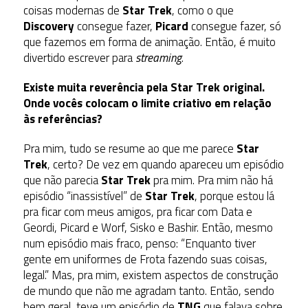
coisas modernas de
Star Trek
, como o que
Discovery
consegue fazer,
Picard
consegue fazer, só
que fazemos em forma de animação. Então, é muito
divertido escrever para
streaming
.
Existe muita reverência pela Star Trek original.
Onde vocês colocam o limite criativo em relação
às referências?
Pra mim, tudo se resume ao que me parece
Star
Trek
, certo? De vez em quando apareceu um episódio
que não parecia
Star Trek
pra mim. Pra mim não há
episódio “inassistível” de
Star Trek
, porque estou lá
pra ficar com meus amigos, pra ficar com Data e
Geordi, Picard e Worf, Sisko e Bashir. Então, mesmo
num episódio mais fraco, penso: “Enquanto tiver
gente em uniformes de Frota fazendo suas coisas,
legal.” Mas, pra mim, existem aspectos de construção
de mundo que não me agradam tanto. Então, sendo
bem geral, teve um episódio de
TNG
que falava sobre