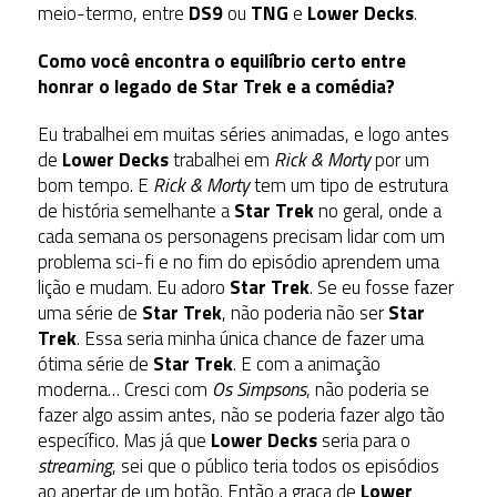
meio-termo, entre
DS9
ou
TNG
e
Lower Decks
.
Como você encontra o equilíbrio certo entre
honrar o legado de Star Trek e a comédia?
Eu trabalhei em muitas séries animadas, e logo antes
de
Lower Decks
trabalhei em
Rick & Morty
por um
bom tempo. E
Rick & Morty
tem um tipo de estrutura
de história semelhante a
Star Trek
no geral, onde a
cada semana os personagens precisam lidar com um
problema sci-fi e no fim do episódio aprendem uma
lição e mudam. Eu adoro
Star Trek
. Se eu fosse fazer
uma série de
Star Trek
, não poderia não ser
Star
Trek
. Essa seria minha única chance de fazer uma
ótima série de
Star Trek
. E com a animação
moderna… Cresci com
Os Simpsons
, não poderia se
fazer algo assim antes, não se poderia fazer algo tão
específico. Mas já que
Lower Decks
seria para o
streaming
, sei que o público teria todos os episódios
ao apertar de um botão. Então a graça de
Lower