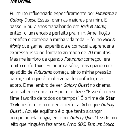
The Orville
.
Fui muito influenciado especificamente por
Futurama
e
Galaxy Quest
. Essas foram as maiores pra mim. E
passei 6 ou 7 anos trabalhando em
Rick & Morty
,
então foi um encaixe perfeito pra mim. Amei ficção
científica e comédia a minha vida toda. E foi no
Rick &
Morty
que ganhei experiência e comecei a aprender a
expressar isso no formato animado de 20 minutos.
Mas me lembro de quando
Futurama
começou, era
muito confortável. Eu adoro a série, mas quando um
episódio de
Futurama
começa, sinto minha pressão
baixar, sinto que é minha zona de conforto, e eu
adoro. E me lembro de ver
Galaxy Quest
no cinema,
sem saber de nada a respeito, e dizer: “Esse é o meu
filme favorito de todos os tempos”. É o filme de
Star
Trek
perfeito, e a comédia perfeita. Acho que
Galaxy
Quest
… Aquele equilíbrio é o que tento alcançar,
porque aquela magia, eu acho,
Galaxy Quest
fez de um
jeito que ninguém fez antes. Amo
SOS: Tem um Louco