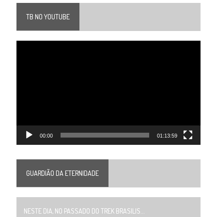
TB NO YOUTUBE
Tocador
de
vídeo
00:00
01:13:59
GUARDIÃO DA ETERNIDADE
NESTE DIA, NO PASSADO DO TREK BRASILIS...