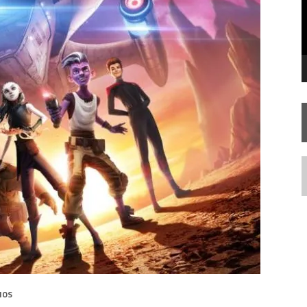
RIEND
N
IOS