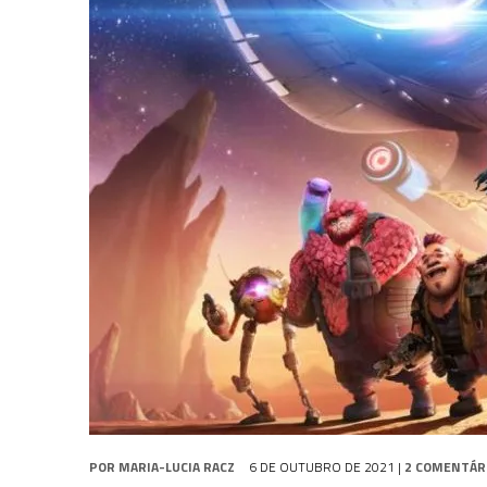
31 DE JULHO DE 2026
|
SNW 4×02: THE GRIFFIN INCIDENT
6 DE AGOSTO DE 2026
|
AVALIE E COMENTE SNW 4×03: HUMAN BEST F
5 DE AGOSTO DE 2026
|
BALDE DO ODO #122 CHILDREN OF TIME
POR
MARIA-LUCIA RACZ
6 DE OUTUBRO DE 2021
|
2 COMENTÁR