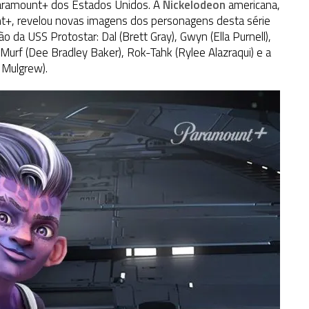
aramount+ dos Estados Unidos. A
Nickelodeon
americana,
unt+, revelou novas imagens dos personagens desta série
da USS Protostar: Dal (Brett Gray), Gwyn (Ella Purnell),
Murf (Dee Bradley Baker), Rok-Tahk (Rylee Alazraqui) e a
 Mulgrew).