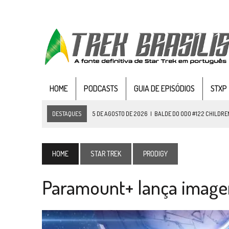
HOME
PODCASTS
GUIA DE EPISÓDIOS
STXP
DESTAQUES
4 DE AGOSTO DE 2026
|
REVISITANDO “HIDE AND Q” (TN
3 DE AGOSTO DE 2026
|
VEJA FOTOS DO TERCEIRO EPISÓDIO DA 4ª 
3 DE AGOSTO DE 2026
|
PARAMOUNT E CBS DERRUBAM NOVO VÍDEO DO
HOME
STAR TREK
PRODIGY
2 DE AGOSTO DE 2026
|
TB AO VIVO | STAR TREK: STRANGE NEW WORLDS
Paramount+ lança imagens
1 DE AGOSTO DE 2026
|
ELENCO DE STRANGE NEW WORLDS ENCARA O 
31 DE JULHO DE 2026
|
GRANDES JORNADAS | QUATRO EPISÓDIOS DE
31 DE JULHO DE 2026
|
BOX DELUXE DO ANO 5 DA
COLEÇÃO TREK BRA