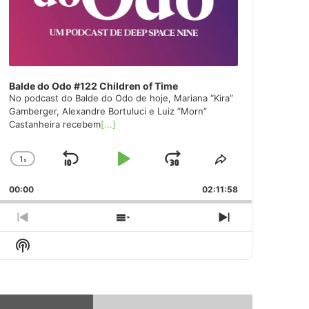
Balde do Odo #122 Children of Time
No podcast do Balde do Odo de hoje, Mariana “Kira”
Gamberger, Alexandre Bortuluci e Luiz “Morn”
Castanheira recebem
[...]
1
x
Skip
Play
Jump
Change
Share
Playback
This
Backward
Pause
Forward
00:00
Rate
02:11:58
Episode
Previous
Show
Next
Episode
Episodes
Episode
Show
List
Podcast
Information