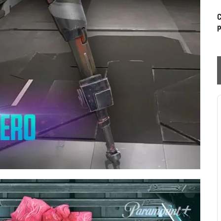
C
p
P