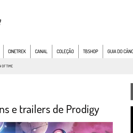
CINETREK
CANAL
COLEÇÃO
TBSHOP
GUIA DO CÂN
G 1×09)
TEMPORADA DE STRANGE NEW WORDS
 FILME DE FÃS AXANAR HORAS APÓS ESTREIA
 – “THE GRIFFIN INCIDENT” (4×02)
 e trailers de Prodigy
FIM DE UMA ERA NA SDCC
T
STAR TREK
SOBRE DIFERENTES PONTOS DE VISTA
d
v
SILIS
JÁ DISPONÍVEL EM PRÉ-VENDA!