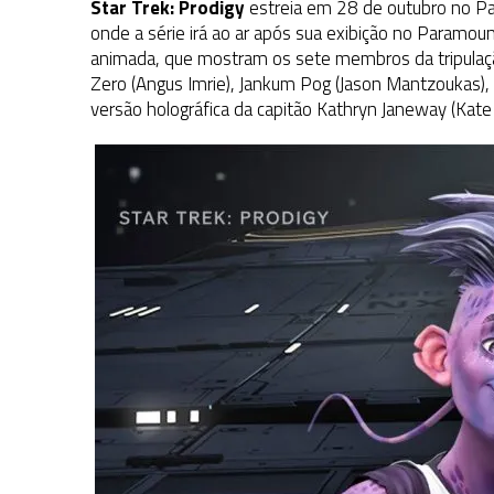
Star Trek: Prodigy
estreia em 28 de outubro no P
onde a série irá ao ar após sua exibição no Paramo
animada, que mostram os sete membros da tripulação 
Zero (Angus Imrie), Jankum Pog (Jason Mantzoukas), 
versão holográfica da capitão Kathryn Janeway (Kate