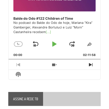
Balde do Odo #122 Children of Time
No podcast do Balde do Odo de hoje, Mariana “Kira”
Gamberger, Alexandre Bortuluci e Luiz “Morn”
Castanheira recebem
[...]
1
x
Skip
Play
Jump
Change
Share
Playback
This
Backward
Pause
Forward
00:00
Rate
02:11:58
Episode
Previous
Show
Next
Episode
Episodes
Episode
Show
List
Podcast
Information
ASSINE A REDE TB