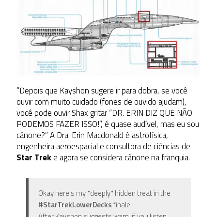
“Depois que Kayshon sugere ir para dobra, se você
ouvir com muito cuidado (fones de ouvido ajudam),
você pode ouvir Shax gritar “DR. ERIN DIZ QUE NÃO
PODEMOS FAZER ISSO!”, é quase audível, mas eu sou
cânone?” A Dra. Erin Macdonald é astrofísica,
engenheira aeroespacial e consultora de ciências de
Star Trek
e agora se considera cânone na franquia.
Okay here's my *deeply* hidden treat in the
#StarTrekLowerDecks
finale:
After Kayshon suggests warp, if you listen