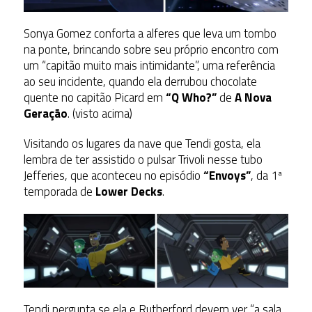
Sonya Gomez conforta a alferes que leva um tombo
na ponte, brincando sobre seu próprio encontro com
um “capitão muito mais intimidante”, uma referência
ao seu incidente, quando ela derrubou chocolate
quente no capitão Picard em
“Q Who?”
de
A Nova
Geração
. (visto acima)
Visitando os lugares da nave que Tendi gosta, ela
lembra de ter assistido o pulsar Trivoli nesse tubo
Jefferies, que aconteceu no episódio
“Envoys”
, da 1ª
temporada de
Lower Decks
.
Tendi pergunta se ela e Rutherford devem ver “a sala