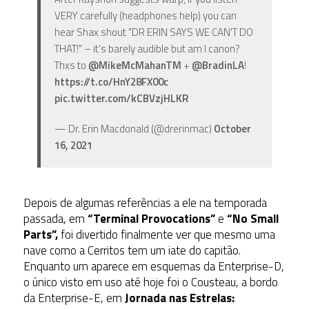
VERY carefully (headphones help) you can
hear Shax shout "DR ERIN SAYS WE CAN'T DO
THAT!" – it's barely audible but am I canon?
Thxs to
@MikeMcMahanTM
+
@BradinLA
!
https://t.co/HnY28FX00c
pic.twitter.com/kCBVzjHLKR
— Dr. Erin Macdonald (@drerinmac)
October
16, 2021
Depois de algumas referências a ele na temporada
passada, em
“Terminal Provocations”
e
“No Small
Parts”,
foi divertido finalmente ver que mesmo uma
nave como a Cerritos tem um iate do capitão.
Enquanto um aparece em esquemas da Enterprise-D,
o único visto em uso até hoje foi o Cousteau, a bordo
da Enterprise-E, em
Jornada nas Estrelas: