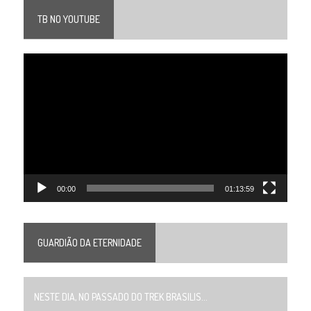
TB NO YOUTUBE
Tocador
de
vídeo
00:00
01:13:59
GUARDIÃO DA ETERNIDADE
NESTE DIA, NO PASSADO DO TREK BRASILIS...