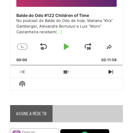
Balde do Odo #122 Children of Time
No podcast do Balde do Odo de hoje, Mariana “Kira”
Gamberger, Alexandre Bortuluci e Luiz “Morn”
Castanheira recebem
[...]
1
x
Skip
Play
Jump
Change
Share
Playback
This
Backward
Pause
Forward
00:00
Rate
02:11:58
Episode
Previous
Show
Next
Episode
Episodes
Episode
Show
List
Podcast
Information
ASSINE A REDE TB