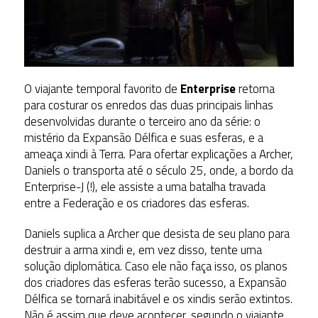
O viajante temporal favorito de
Enterprise
retorna
para costurar os enredos das duas principais linhas
desenvolvidas durante o terceiro ano da série: o
mistério da Expansão Délfica e suas esferas, e a
ameaça xindi à Terra. Para ofertar explicações a Archer,
Daniels o transporta até o século 25, onde, a bordo da
Enterprise-J (!), ele assiste a uma batalha travada
entre a Federação e os criadores das esferas.
Daniels suplica a Archer que desista de seu plano para
destruir a arma xindi e, em vez disso, tente uma
solução diplomática. Caso ele não faça isso, os planos
dos criadores das esferas terão sucesso, a Expansão
Délfica se tornará inabitável e os xindis serão extintos.
Não é assim que deve acontecer, segundo o viajante