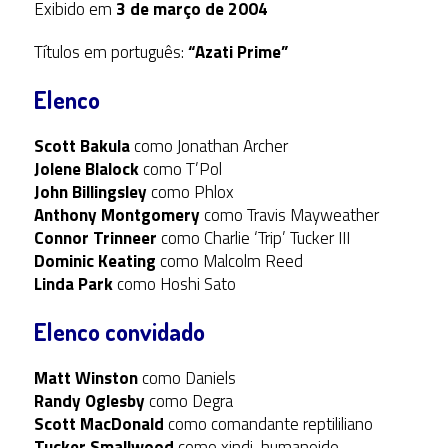
Exibido em
3 de março de 2004
Títulos em português:
“Azati Prime”
Elenco
Scott Bakula
como Jonathan Archer
Jolene Blalock
como T’Pol
John Billingsley
como Phlox
Anthony Montgomery
como Travis Mayweather
Connor Trinneer
como Charlie ‘Trip’ Tucker III
Dominic Keating
como Malcolm Reed
Linda Park
como Hoshi Sato
Elenco convidado
Matt Winston
como Daniels
Randy Oglesby
como Degra
Scott MacDonald
como comandante reptililiano
Tucker Smallwood
como xindi-humanoide