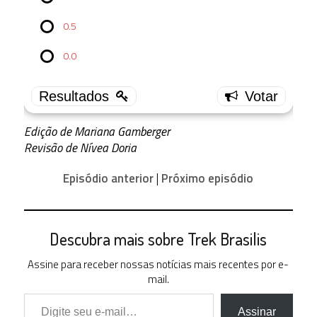
Azati
Prime
0.5
4.0
0.0
4 (
33.33 % )
3.5
4 (
33.33 % )
Edição de Mariana Gamberger
3.0
Revisão de Nívea Doria
4 (
33.33 % )
Episódio anterior
|
Próximo episódio
2.5
0 ( 0 % )
2.0
0 ( 0 % )
Descubra mais sobre Trek Brasilis
1.5
0 ( 0 % )
Assine para receber nossas notícias mais recentes por e-
mail.
1.0
Digite seu e-mail…
0 ( 0 % )
Assinar