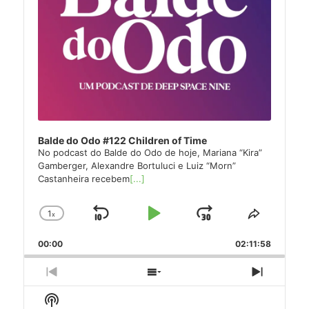
Balde do Odo #122 Children of Time
No podcast do Balde do Odo de hoje, Mariana “Kira”
Gamberger, Alexandre Bortuluci e Luiz “Morn”
Castanheira recebem
[...]
1
x
Skip
Play
Jump
Change
Share
Playback
This
Backward
Pause
Forward
00:00
Rate
02:11:58
Episode
Previous
Show
Next
Episode
Episodes
Episode
Show
List