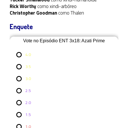
Rick Worthy
como xindi-arbóreo
Christopher Goodman
como Thalen
Enquete
Vote no Episódio ENT 3x18: Azati Prime
4.0
3.5
3.0
2.5
2.0
Vote no
1.5
Episódio
ENT
3x18:
1.0