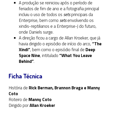
A produção se reiniciou após o período de
feriados de fim de ano e a fotografia principal
incluiu o uso de todos os
sets
principais da
Enterprise, bem como
sets
envolvendo os
xindis-reptilianos e a Enterprise-J do futuro,
onde Daniels surge.
A direção ficou a cargo de Allan Kroeker, que já
havia dirigido o episódio de início do arco,
“The
Xindi”
, bem como o episódio final de
Deep
Space Nine
, intitulado
“What You Leave
Behind”
.
Ficha Técnica
História de
Rick Berman, Brannon Braga e Manny
Coto
Roteiro de
Manny Coto
Dirigido por
Allan Kroeker