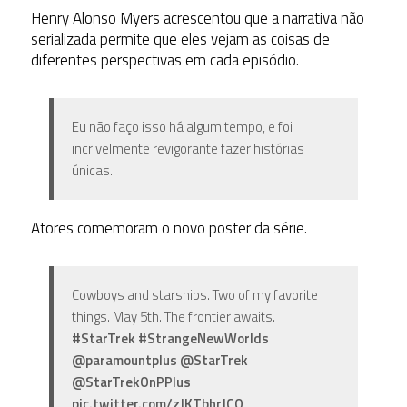
Henry Alonso Myers acrescentou que a narrativa não
serializada permite que eles vejam as coisas de
diferentes perspectivas em cada episódio.
Eu não faço isso há algum tempo, e foi
incrivelmente revigorante fazer histórias
únicas.
Atores comemoram o novo poster da série.
Cowboys and starships. Two of my favorite
things. May 5th. The frontier awaits.
#StarTrek
#StrangeNewWorlds
@paramountplus
@StarTrek
@StarTrekOnPPlus
pic.twitter.com/zJKTbhrJCQ