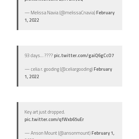
— Melissa Navia (@melissaCnavia)
February
1, 2022
93 days… ????
pic.twitter.com/gaiQ6gCcO7
— celia r. gooding (@celiargooding)
February
1, 2022
Key art just dropped.
pic.twitter.com/qfWxb65uEr
— Anson Mount (@ansonmount)
February 1,