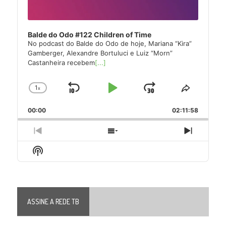
Balde do Odo #122 Children of Time
No podcast do Balde do Odo de hoje, Mariana “Kira”
Gamberger, Alexandre Bortuluci e Luiz “Morn”
Castanheira recebem
[...]
1
x
Skip
Play
Jump
Change
Share
Playback
This
Backward
Pause
Forward
00:00
Rate
02:11:58
Episode
Previous
Show
Next
Episode
Episodes
Episode
Show
List
Podcast
Information
ASSINE A REDE TB