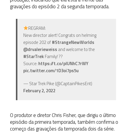
gravações do episódio 2 da segunda temporada.
REGRAM:
New director alert! Congrats on helming
episode 202 of
#StrangeNewWorlds
@drvalerieweiss
and welcome to the
#StarTrek
Family! ??
Source:
https://t.co/plUNhC7rWY
pic.twitter.com/1D3oi7ps5u
— Star Trek Pike (@CaptainPikesEnt)
February 2, 2022
O produtor e diretor Chris Fisher, que dirigiu o último
episódio da primeira temporada, também confirma o
começo das gravações da temporada dois da série.