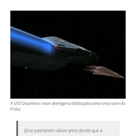
A USS Dauntless nave alienígena disfarçada como uma nave da
Frota
Já se passaram vários anos desde que a