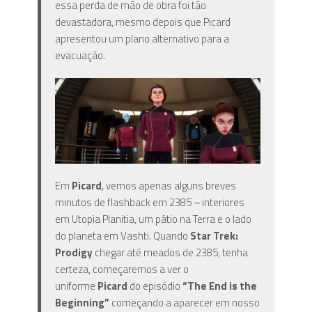
essa perda de mão de obra foi tão
devastadora, mesmo depois que Picard
apresentou um plano alternativo para a
evacuação.
Em
Picard
,
vemos apenas alguns breves
minutos de flashback em 2385
–
interiores
em Utopia Planitia, um pátio na Terra e o lado
do planeta em Vashti. Quando
Star Trek:
Prodigy
chegar até meados de 2385, tenha
certeza, começaremos a ver o
uniforme
Picard
do episódio
“The End is the
Beginning”
começando a aparecer em nosso