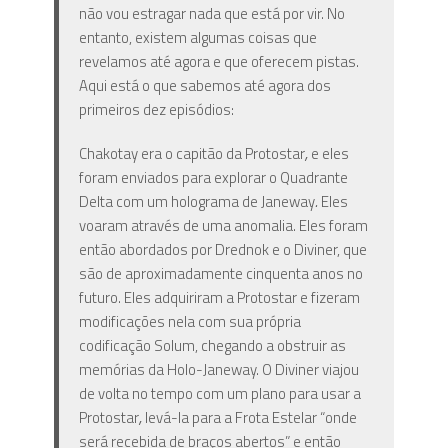
não vou estragar nada que está por vir. No
entanto, existem algumas coisas que
revelamos até agora e que oferecem pistas.
Aqui está o que sabemos até agora dos
primeiros dez episódios:
Chakotay era o capitão da Protostar
,
e eles
foram enviados para explorar o Quadrante
Delta com um holograma de Janeway
.
Eles
voaram através de uma anomalia. Eles foram
então abordados por Drednok e o Diviner, que
são de aproximadamente cinquenta anos no
futuro. Eles adquiriram a Protostar e fizeram
modificações nela com sua própria
codificação Solum, chegando a obstruir as
memórias da Holo-Janeway. O Diviner viajou
de volta no tempo com um plano para usar a
Protostar
,
levá-la para a Frota Estelar “onde
será recebida de braços abertos” e então