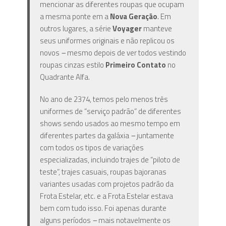
mencionar as diferentes roupas que ocupam
a mesma ponte em a
Nova Geração
.
Em
outros lugares, a série
Voyager
manteve
seus uniformes originais e não replicou os
novos
–
mesmo depois de ver todos vestindo
roupas cinzas estilo
Primeiro Contato
no
Quadrante Alfa.
No ano de 2374, temos pelo menos três
uniformes de “serviço padrão” de diferentes
shows sendo usados ​​ao mesmo tempo em
diferentes partes da galáxia
–
juntamente
com todos os tipos de variações
especializadas, incluindo trajes de “piloto de
teste”, trajes casuais, roupas bajoranas
variantes usadas ​​com projetos padrão da
Frota Estelar, etc. e a Frota Estelar estava
bem com tudo isso. Foi apenas durante
alguns períodos
–
mais notavelmente os