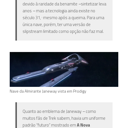
devido à raridade da benamite
–
sintetizar leva
anos
–
mas a tecnologia ainda existe no
século 31,
,
mesmo após a queima. Para uma
única nave, porém, ter uma versão de
slipstream limitado como opção não faz mal.
Nave da Almirante Janeway vista em Prodigy
Quanto ao emblema de Janeway
–
como
muitos fãs de Trek sabem, havia um uniforme
padrão “futuro” mostrado em
A Nova