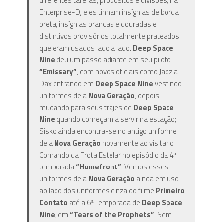
diferentes tarefas, propósitos e divisões; na
Enterprise-D
,
eles tinham insígnias de borda
preta, insígnias brancas e douradas e
distintivos provisórios totalmente prateados
que eram usados ​​lado a lado.
Deep Space
Nine
deu um passo adiante em seu piloto
“Emissary”
, com novos oficiais como Jadzia
Dax entrando em
Deep Space Nine
vestindo
uniformes de a
Nova Geração
, depois
mudando para seus trajes de
Deep Space
Nine
quando começam a servir na estação;
Sisko ainda encontra-se no antigo uniforme
de a
Nova Geração
novamente ao visitar o
Comando da Frota Estelar no episódio da 4ª
temporada
“Homefront”
. Vemos esses
uniformes de a
Nova Geração
ainda em uso
ao lado dos uniformes cinza do filme
Primeiro
Contato
até a 6ª Temporada de
Deep Space
Nine
, em
“Tears of the Prophets”
. Sem