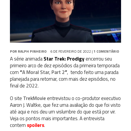
POR
RALPH PINHEIRO
6 DE FEVEREIRO DE 2022
|
1 COMENTÁRIO
A série animada
Star Trek: Prodigy
encerrou seu
primeiro arco de dez episódios da primeira temporada
com
“
A Moral Star, Part 2
”
, tendo feito uma parada
planejada para retornar, com mais dez episódios, no
final de 2022.
O site
TrekMovie
entrevistou o co-produtor executivo
Aaron J. Waltke, que fez uma avaliação do que foi visto
até aqui e nos deu um vislumbre do que está por vir.
Veja os pontos mais importantes. A entrevista
contem
spoilers
.