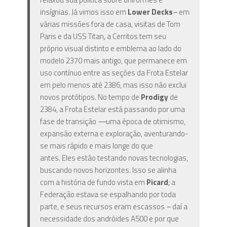
insígnias. Já vimos isso em
Lower Decks
–
em
várias missões fora de casa, visitas de Tom
Paris e da USS Titan
,
a Cerritos tem seu
próprio visual distinto e emblema ao lado do
modelo 2370 mais antigo, que permanece em
uso contínuo entre as seções da Frota Estelar
em pelo menos até 2386, mas isso não exclui
novos protótipos. No tempo de
Prodigy
de
2384, a Frota Estelar está passando por uma
fase de transição
—
uma época de otimismo,
expansão externa e exploração, aventurando-
se mais rápido e mais longe do que
antes. Eles estão testando novas tecnologias,
buscando novos horizontes. Isso se alinha
com a história de fundo vista em
Picard
;
a
Federação estava se espalhando por toda
parte, e seus recursos eram escassos
–
daí a
necessidade dos andróides A500 e por que