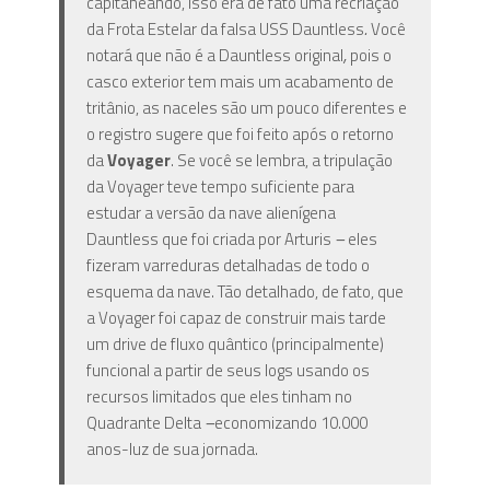
capitaneando, isso era de fato uma recriação
da Frota Estelar da falsa USS Dauntless
.
Você
notará que não é a Dauntless original
,
pois o
casco exterior tem mais um acabamento de
tritânio, as naceles são um pouco diferentes e
o registro sugere que foi feito após o retorno
da
Voyager
. Se você se lembra, a tripulação
da Voyager teve tempo suficiente para
estudar a versão da nave alienígena
Dauntless que foi criada por Arturis
–
eles
fizeram varreduras detalhadas de todo o
esquema da nave. Tão detalhado, de fato, que
a Voyager foi capaz de construir mais tarde
um drive de fluxo quântico (principalmente)
funcional a partir de seus logs usando os
recursos limitados que eles tinham no
Quadrante Delta
–
economizando 10.000
anos-luz de sua jornada.