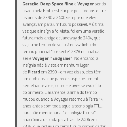
Geração
,
Deep Space Nine
e
Voyager
sendo
usado pela Frota Estelar por pelo menos entre
os anos de 2390 a 2400 sempre que eles
avançavam para um futuro possível. A última
vez que a insígnia foi vista, foi em uma versão
futura mais antiga de Janeway de 2404, que
viajou no tempo de volta à nossa linha do
tempo principal “presente” 2378 no final da
série
Voyager
,
“Endgame”
. No entanto, a
insígnia não é vista em nenhum lugar
de
Picard
em 2399
–
em vez disso, eles têm
um emblema que parece suspeitosamente
semelhante a ele, como se tivesse evoluído
do primeiro. Claramente, a linha do tempo
mudou quando a Voyager retornou à Terra 14
anos antes com toda aquela tecnologia FTL…
para não mencionar a “tecnologia futura”
anacrônica deixada para trás de 2404 em
2378, que incluiu um certo futuro comunicador