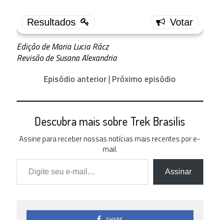
3.5
1 ( 5.56 %
)
3.0
Edição de Maria Lucia Rácz
4 ( 22.22
Revisão de Susana Alexandria
% )
2.5
Episódio anterior
|
Próximo episódio
6 ( 33.33
% )
2.0
2 ( 11.11
% )
Descubra mais sobre Trek Brasilis
1.5
Assine para receber nossas notícias mais recentes por e-
2 ( 11.11
% )
mail.
Digite seu e-mail…
1.0
1 ( 5.56 %
Assinar
)
0.5
0 ( 0 % )
0.0
SHARE