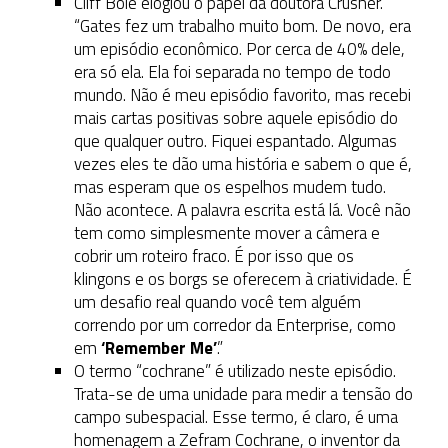
Cliff Bole elogiou o papel da doutora Crusher.
“Gates fez um trabalho muito bom. De novo, era
um episódio econômico. Por cerca de 40% dele,
era só ela. Ela foi separada no tempo de todo
mundo. Não é meu episódio favorito, mas recebi
mais cartas positivas sobre aquele episódio do
que qualquer outro. Fiquei espantado. Algumas
vezes eles te dão uma história e sabem o que é,
mas esperam que os espelhos mudem tudo.
Não acontece. A palavra escrita está lá. Você não
tem como simplesmente mover a câmera e
cobrir um roteiro fraco. É por isso que os
klingons e os borgs se oferecem à criatividade. É
um desafio real quando você tem alguém
correndo por um corredor da Enterprise, como
em
‘Remember Me’
.”
O termo “cochrane” é utilizado neste episódio.
Trata-se de uma unidade para medir a tensão do
campo subespacial. Esse termo, é claro, é uma
homenagem a Zefram Cochrane, o inventor da