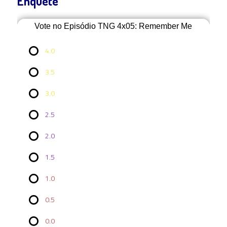
Enquete
Vote no Episódio TNG 4x05: Remember Me
4.0
3.5
3.0
2.5
2.0
Vote no
1.5
Episódio
TNG 4x05:
Remember
1.0
Me
0.5
4.0
2 ( 11.11
0.0
% )