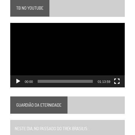
TB NO YOUTUBE
Tocador
de
vídeo
00:00
01:13:59
GUARDIÃO DA ETERNIDADE
NESTE DIA, NO PASSADO DO TREK BRASILIS...