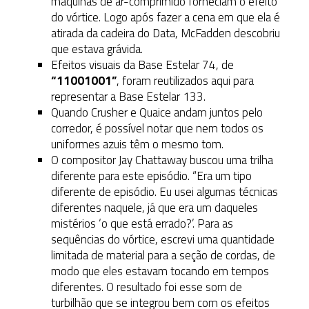
máquinas de ar-comprimido forneciam o efeito
do vórtice. Logo após fazer a cena em que ela é
atirada da cadeira do Data, McFadden descobriu
que estava grávida.
Efeitos visuais da Base Estelar 74, de
“11001001”
, foram reutilizados aqui para
representar a Base Estelar 133.
Quando Crusher e Quaice andam juntos pelo
corredor, é possível notar que nem todos os
uniformes azuis têm o mesmo tom.
O compositor Jay Chattaway buscou uma trilha
diferente para este episódio. “Era um tipo
diferente de episódio. Eu usei algumas técnicas
diferentes naquele, já que era um daqueles
mistérios ‘o que está errado?’. Para as
sequências do vórtice, escrevi uma quantidade
limitada de material para a seção de cordas, de
modo que eles estavam tocando em tempos
diferentes. O resultado foi esse som de
turbilhão que se integrou bem com os efeitos