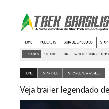
HOME
PODCASTS
GUIA DE EPISÓDIOS
STXP
DESTAQUES
5 DE AGOSTO DE 2026
|
BALDE DO ODO #122 CHILDREN
4 DE AGOSTO DE 2026
|
REVISITANDO “HIDE AND Q” (TNG 1×09)
3 DE AGOSTO DE 2026
|
VEJA FOTOS DO TERCEIRO EPISÓDIO DA 4ª 
HOME
STAR TREK
STRANGE NEW WORLDS
3 DE AGOSTO DE 2026
|
PARAMOUNT E CBS DERRUBAM NOVO VÍDEO DO
Veja trailer legendado 
2 DE AGOSTO DE 2026
|
TB AO VIVO | STAR TREK: STRANGE NEW WORLDS
1 DE AGOSTO DE 2026
|
ELENCO DE STRANGE NEW WORLDS ENCARA O 
31 DE JULHO DE 2026
|
GRANDES JORNADAS | QUATRO EPISÓDIOS DE