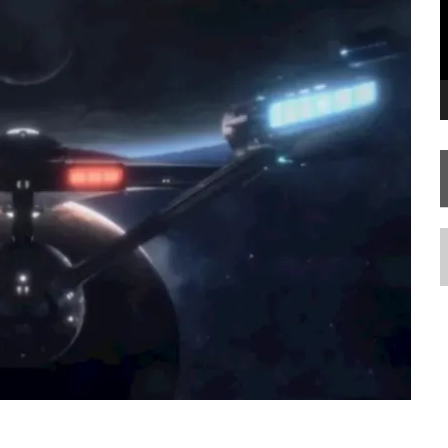
SILIS
JÁ DISPONÍVEL EM PRÉ-VENDA!
RIEND
N