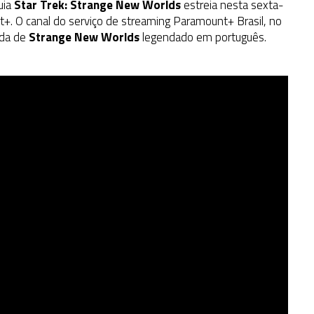
uia
Star Trek: Strange New Worlds
estreia nesta sexta-
nt+. O canal do serviço de streaming Paramount+ Brasil, no
rada de
Strange New Worlds
legendado em português.