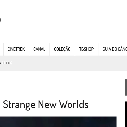
CINETREK
CANAL
COLEÇÃO
TBSHOP
GUIA DO CÂN
 OF TIME
TEMPORADA DE STRANGE NEW WORDS
 FILME DE FÃS AXANAR HORAS APÓS ESTREIA
de Strange New Worlds
 – “THE GRIFFIN INCIDENT” (4×02)
T
FIM DE UMA ERA NA SDCC
d
v
STAR TREK
SOBRE DIFERENTES PONTOS DE VISTA