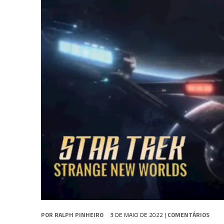
31 DE JULHO DE 2026
|
BOX DELUXE DO ANO 5 DA
COLEÇÃO TREK BRA
31 DE JULHO DE 2026
|
SNW 4×02: THE GRIFFIN INCIDENT
6 DE AGOSTO DE 2026
|
AVALIE E COMENTE SNW 4×03: HUMAN BEST F
POR
RALPH PINHEIRO
3 DE MAIO DE 2022
|
COMENTÁRIOS