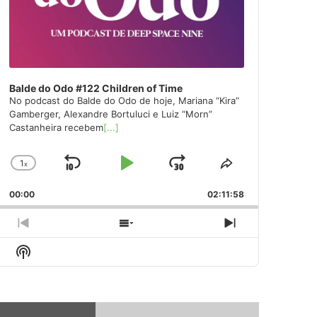
Balde do Odo #122 Children of Time
No podcast do Balde do Odo de hoje, Mariana “Kira”
Gamberger, Alexandre Bortuluci e Luiz “Morn”
Castanheira recebem
[...]
1
x
Skip
Play
Jump
Change
Share
Playback
This
Backward
Pause
Forward
00:00
Rate
02:11:58
Episode
Previous
Show
Next
Episode
Episodes
Episode
Show
List
Podcast
Information