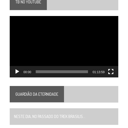
TB NO YOUTUBE
Tocador
de
vídeo
00:00
01:13:59
GUARDIÃO DA ETERNIDADE
NESTE DIA, NO PASSADO DO TREK BRASILIS...