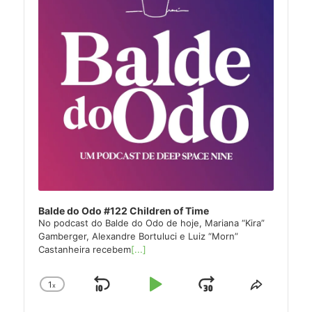
Balde do Odo #122 Children of Time
No podcast do Balde do Odo de hoje, Mariana “Kira”
Gamberger, Alexandre Bortuluci e Luiz “Morn”
Castanheira recebem
[...]
1
x
Skip
Play
Jump
Change
Share
Playback
This