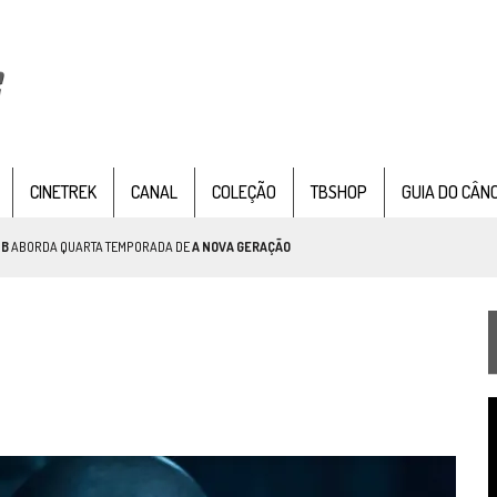
CINETREK
CANAL
COLEÇÃO
TBSHOP
GUIA DO CÂN
TB
ABORDA QUARTA TEMPORADA DE
A NOVA GERAÇÃO
AR TREK
SOBRE PATERNIDADE
IE DOCUMENTAL DE
STAR TREK
, CHEGA EM 8 DE SETEMBRO
T
d
v
TEMPORADA DE STRANGE NEW WORDS