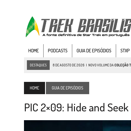
HOME
PODCASTS
GUIA DE EPISÓDIOS
STXP
DESTAQUES
8 DE AGOSTO DE 2026
|
NOVO VOLUME DA
COLEÇÃO 
7 DE AGOSTO DE 2026
|
GRANDES JORNADAS | SEIS EPISÓDIOS DE
ST
7 DE AGOSTO DE 2026
|
SNW 4×03: HUMAN BEST FRIEND
HOME
GUIA DE EPISÓDIOS
6 DE AGOSTO DE 2026
|
NOVA TEMPORADA DE
THE CENTER SEAT
, SÉR
PIC 2×09: Hide and Seek
5 DE AGOSTO DE 2026
|
BALDE DO ODO #122 CHILDREN OF TIME
4 DE AGOSTO DE 2026
|
REVISITANDO “HIDE AND Q” (TNG 1×09)
3 DE AGOSTO DE 2026
|
VEJA FOTOS DO TERCEIRO EPISÓDIO DA 4ª 