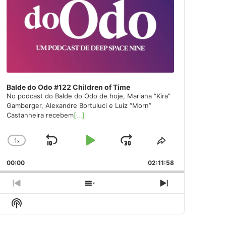
Balde do Odo #122 Children of Time
No podcast do Balde do Odo de hoje, Mariana “Kira”
Gamberger, Alexandre Bortuluci e Luiz “Morn”
Castanheira recebem
[...]
1
x
Skip
Play
Jump
Change
Share
Playback
This
Backward
Pause
Forward
00:00
Rate
02:11:58
Episode
Previous
Show
Next
Episode
Episodes
Episode
Show
List
Podcast
Information