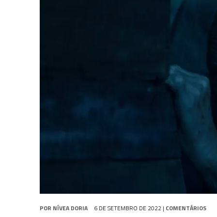
3 DE AGOSTO DE 2026
|
PARAMOUNT E CBS DERRUBAM NOVO VÍDEO DO
2 DE AGOSTO DE 2026
|
TB AO VIVO | STAR TREK: STRANGE NEW WORLDS
9 DE AGOSTO DE 2026
|
CARIOCA TREKKER CELEBRA 60 ANOS DE STAR
POR
NÍVEA DORIA
6 DE SETEMBRO DE 2022
|
COMENTÁRIOS