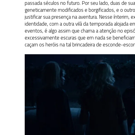
passada séculos no futuro. Por seu lado, duas de su
geneticamente modificados e borgificados, e o outr
justificar sua presença na aventura. Nesse ínterim,
identidade, com a outra vilã da temporada alojada e
eventos, é algo assim que chama a atenção no episód
excessivamente escuras que em nada se beneficiam 
caçam os heróis na tal brincadeira de esconde-escon