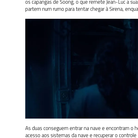
os capangas de Soong, o que remete Jean-Luc a suas 
partem num rumo para tentar chegar à Sirena, enquan
As duas conseguem entrar na nave e encontram o hol
acesso aos sistemas da nave e recuperar o controle