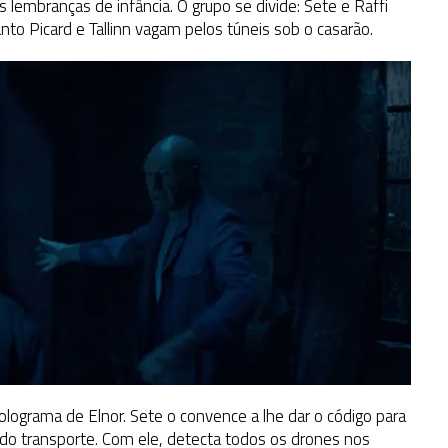
lembranças de infância. O grupo se divide: Sete e Raffi
to Picard e Tallinn vagam pelos túneis sob o casarão.
ograma de Elnor. Sete o convence a lhe dar o código para
 do transporte. Com ele, detecta todos os drones nos