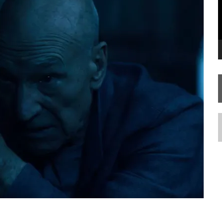
 FILME DE FÃS AXANAR HORAS APÓS ESTREIA
 – “THE GRIFFIN INCIDENT” (4×02)
 TREK NO PLANETÁRIO DO RIO
N