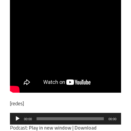
[redes]
Tocador
00:00
00:00
de
Podcast:
Play in new window
|
Download
áudio