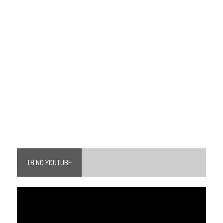
TB NO YOUTUBE
Tocador
de
vídeo