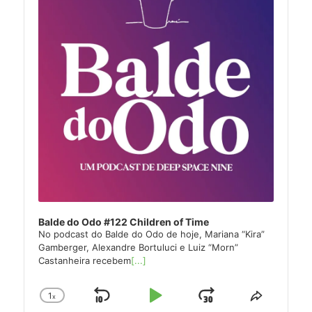
Balde do Odo #122 Children of Time
No podcast do Balde do Odo de hoje, Mariana “Kira”
Gamberger, Alexandre Bortuluci e Luiz “Morn”
Castanheira recebem
[...]
1
x
Skip
Play
Jump
Change
Share