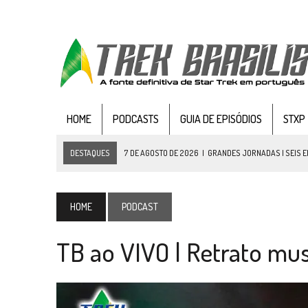
HOME
PODCASTS
GUIA DE EPISÓDIOS
STXP
DESTAQUES
7 DE AGOSTO DE 2026
|
GRANDES JORNADAS | SEIS E
7 DE AGOSTO DE 2026
|
SNW 4×03: HUMAN BEST FRIEND
6 DE AGOSTO DE 2026
|
NOVA TEMPORADA DE
THE CENTER SEAT
, SÉR
HOME
PODCAST
5 DE AGOSTO DE 2026
|
BALDE DO ODO #122 CHILDREN OF TIME
TB ao VIVO | Retrato musi
4 DE AGOSTO DE 2026
|
REVISITANDO “HIDE AND Q” (TNG 1×09)
3 DE AGOSTO DE 2026
|
VEJA FOTOS DO TERCEIRO EPISÓDIO DA 4ª 
3 DE AGOSTO DE 2026
|
PARAMOUNT E CBS DERRUBAM NOVO VÍDEO DO