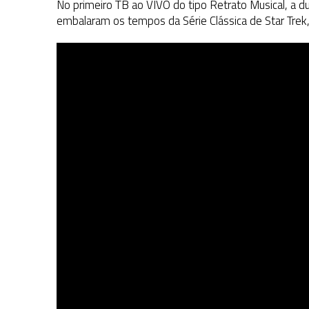
No primeiro TB ao VIVO do tipo Retrato Musical, a du
embalaram os tempos da Série Clássica de Star Trek