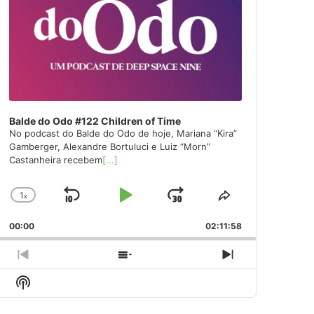
Balde do Odo #122 Children of Time
No podcast do Balde do Odo de hoje, Mariana “Kira”
Gamberger, Alexandre Bortuluci e Luiz “Morn”
Castanheira recebem
[...]
1
x
Skip
Play
Jump
Change
Share
Playback
This
Backward
Pause
Forward
00:00
Rate
02:11:58
Episode
Previous
Show
Next
Episode
Episodes
Episode
Show
List
Podcast
Information