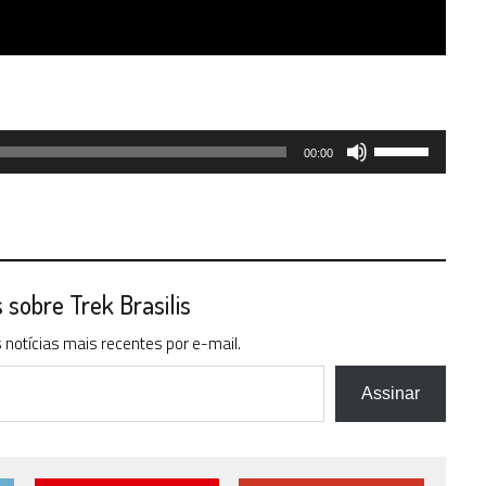
Use
00:00
as
setas
para
cima
ou
para
sobre Trek Brasilis
baixo
notícias mais recentes por e-mail.
para
aumentar
ou
Assinar
diminuir
o
volume.