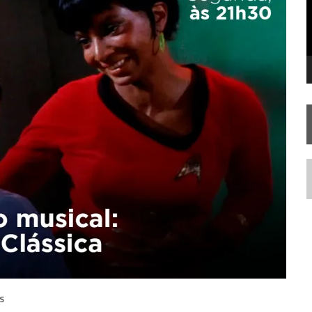
 – “THE GRIFFIN INCIDENT” (4×02)
FIM DE UMA ERA NA SDCC
TA TEMPORADA DE
A NOVA GERAÇÃO
N
S