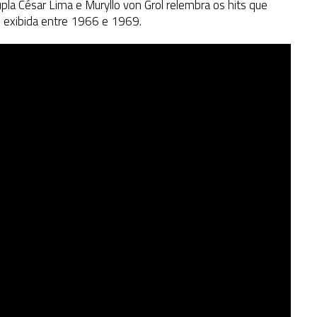
pla César Lima e Muryllo von Grol relembra os hits que
, exibida entre 1966 e 1969.