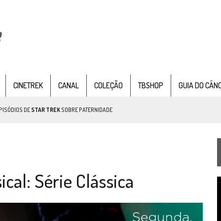
CINETREK
CANAL
COLEÇÃO
TBSHOP
GUIA DO CÂN
PISÓDIOS DE
STAR TREK
SOBRE PATERNIDADE
IE DOCUMENTAL DE
STAR TREK
, CHEGA EM 8 DE SETEMBRO
cal: Série Clássica
T
TEMPORADA DE STRANGE NEW WORDS
d
v
 FILME DE FÃS AXANAR HORAS APÓS ESTREIA