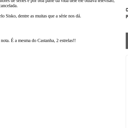
C
p
P