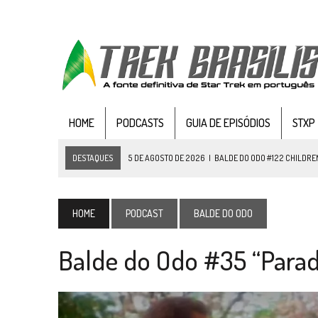
HOME
PODCASTS
GUIA DE EPISÓDIOS
STXP
DESTAQUES
5 DE AGOSTO DE 2026
|
BALDE DO ODO #122 CHILDREN
4 DE AGOSTO DE 2026
|
REVISITANDO “HIDE AND Q” (TNG 1×09)
3 DE AGOSTO DE 2026
|
VEJA FOTOS DO TERCEIRO EPISÓDIO DA 4ª 
HOME
PODCAST
BALDE DO ODO
3 DE AGOSTO DE 2026
|
PARAMOUNT E CBS DERRUBAM NOVO VÍDEO DO
Balde do Odo #35 “Parad
2 DE AGOSTO DE 2026
|
TB AO VIVO | STAR TREK: STRANGE NEW WORLDS
1 DE AGOSTO DE 2026
|
ELENCO DE STRANGE NEW WORLDS ENCARA O 
31 DE JULHO DE 2026
|
GRANDES JORNADAS | QUATRO EPISÓDIOS DE