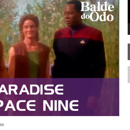
SILIS
JÁ DISPONÍVEL EM PRÉ-VENDA!
RIEND
N
OS