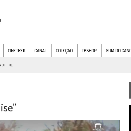
CINETREK
CANAL
COLEÇÃO
TBSHOP
GUIA DO CÂN
 OF TIME
TEMPORADA DE STRANGE NEW WORDS
 FILME DE FÃS AXANAR HORAS APÓS ESTREIA
ise”
 – “THE GRIFFIN INCIDENT” (4×02)
T
FIM DE UMA ERA NA SDCC
d
v
STAR TREK
SOBRE DIFERENTES PONTOS DE VISTA