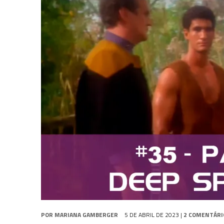
31 DE JULHO DE 2026
|
BOX DELUXE DO ANO 5 DA
COLEÇÃO TREK BRA
31 DE JULHO DE 2026
|
SNW 4×02: THE GRIFFIN INCIDENT
6 DE AGOSTO DE 2026
|
AVALIE E COMENTE SNW 4×03: HUMAN BEST F
POR
MARIANA GAMBERGER
5 DE ABRIL DE 2023
|
2 COMENTÁRI