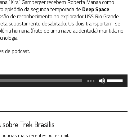
ariana “Kira” Gamberger recebem Roberta Manaa como
into episódio da segunda temporada de
Deep Space
issão de reconhecimento no explorador USS Rio Grande
eta supostamente desabitado. Os dois transportam-se
olônia humana (fruto de uma nave acidentada) mantida no
cnologia.
es de podcast.
Use
00:00
as
setas
para
cima
ou
para
sobre Trek Brasilis
baixo
notícias mais recentes por e-mail.
para