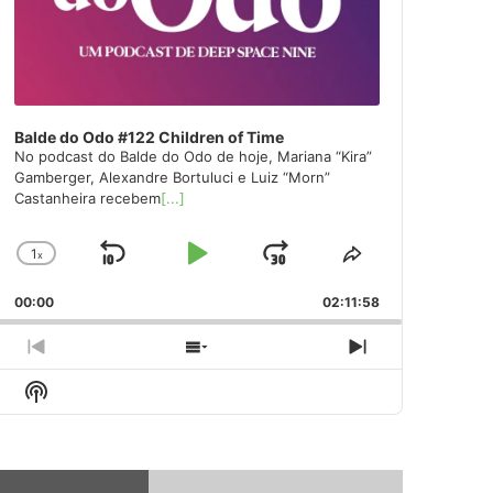
Balde do Odo #122 Children of Time
No podcast do Balde do Odo de hoje, Mariana “Kira”
Gamberger, Alexandre Bortuluci e Luiz “Morn”
Castanheira recebem
[...]
1
x
Skip
Play
Jump
Change
Share
Playback
This
Backward
Pause
Forward
00:00
Rate
02:11:58
Episode
Previous
Show
Next
Episode
Episodes
Episode
Show
List
Podcast
Information