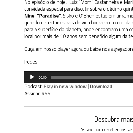
No episódio de hoje, Luiz “Morn” Castanheira e M
convidada especial para discutir sobre o décimo qu
Nine
,
“Paradise”
. Sisko e O’Brien estão em uma m
quando detectam sinais de vida humana em um plan
para a superfície do planeta, onde encontram uma c
local por mais de 10 anos sem benefício algum da te
Ouça em nosso player agora ou baixe nos agregador
[redes]
Tocador
00:00
de
Podcast:
Play in new window
|
Download
áudio
Assinar:
RSS
Descubra mais 
Assine para receber nossas 