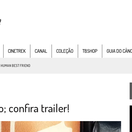
CINETREK
CANAL
COLEÇÃO
TBSHOP
GUIA DO CÂN
: HUMAN BEST FRIEND
TEMPORADA DE STRANGE NEW WORDS
 confira trailer!
 FILME DE FÃS AXANAR HORAS APÓS ESTREIA
T
 – “THE GRIFFIN INCIDENT” (4×02)
d
v
FIM DE UMA ERA NA SDCC