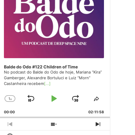
Balde do Odo #122 Children of Time
No podcast do Balde do Odo de hoje, Mariana “Kira”
Gamberger, Alexandre Bortuluci e Luiz “Morn”
Castanheira recebem
[...]
1
x
Skip
Play
Jump
Change
Share
Playback
This
Backward
Pause
Forward
00:00
Rate
02:11:58
Episode
Previous
Show
Next
Episode
Episodes
Episode