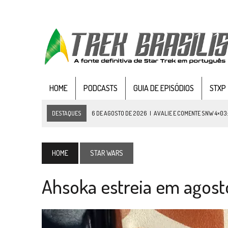
HOME
PODCASTS
GUIA DE EPISÓDIOS
STXP
DESTAQUES
6 DE AGOSTO DE 2026
|
AVALIE E COMENTE SNW 4×03
5 DE AGOSTO DE 2026
|
BALDE DO ODO #122 CHILDREN OF TIME
4 DE AGOSTO DE 2026
|
REVISITANDO “HIDE AND Q” (TNG 1×09)
HOME
STAR WARS
3 DE AGOSTO DE 2026
|
VEJA FOTOS DO TERCEIRO EPISÓDIO DA 4ª 
Ahsoka estreia em agosto;
3 DE AGOSTO DE 2026
|
PARAMOUNT E CBS DERRUBAM NOVO VÍDEO DO
2 DE AGOSTO DE 2026
|
TB AO VIVO | STAR TREK: STRANGE NEW WORLDS
1 DE AGOSTO DE 2026
|
ELENCO DE STRANGE NEW WORLDS ENCARA O 