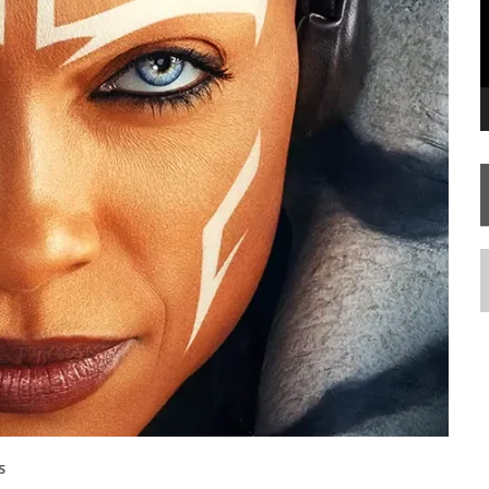
STAR TREK
SOBRE DIFERENTES PONTOS DE VISTA
SILIS
JÁ DISPONÍVEL EM PRÉ-VENDA!
IE DOCUMENTAL DE
STAR TREK
, CHEGA EM 8 DE SETEMBRO
N
S