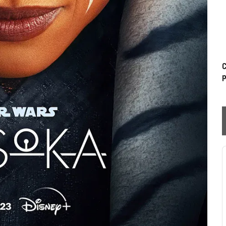
C
p
P