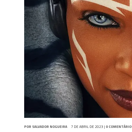
31 DE JULHO DE 2026
|
GRANDES JORNADAS | QUATRO EPISÓDIOS DE
31 DE JULHO DE 2026
|
BOX DELUXE DO ANO 5 DA
COLEÇÃO TREK BRA
6 DE AGOSTO DE 2026
|
NOVA TEMPORADA DE
THE CENTER SEAT
, SÉR
POR
SALVADOR NOGUEIRA
7 DE ABRIL DE 2023
|
0 COMENTÁRIO