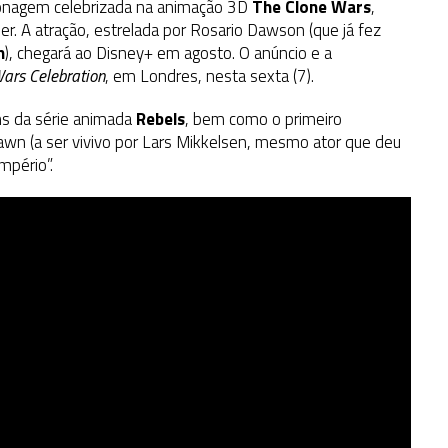
rsonagem celebrizada na animação 3D
The Clone Wars
,
ler. A atração, estrelada por Rosario Dawson (que já fez
n
), chegará ao Disney+ em agosto. O anúncio e a
Wars Celebration
, em Londres, nesta sexta (7).
ens da série animada
Rebels
, bem como o primeiro
awn (a ser vivivo por Lars Mikkelsen, mesmo ator que deu
mpério”.