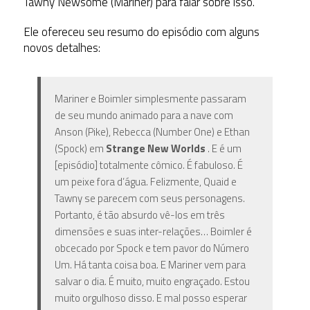
Tawny Newsome (Mariner) para falar sobre isso.
Ele ofereceu seu resumo do episódio com alguns
novos detalhes:
Mariner e Boimler simplesmente passaram
de seu mundo animado para a nave com
Anson (Pike), Rebecca (Number One) e Ethan
(Spock) em
Strange New Worlds
. E é um
[episódio] totalmente cômico. É fabuloso. É
um peixe fora d’água. Felizmente, Quaid e
Tawny se parecem com seus personagens.
Portanto, é tão absurdo vê-los em três
dimensões e suas inter-relações… Boimler é
obcecado por Spock e tem pavor do Número
Um. Há tanta coisa boa. E Mariner vem para
salvar o dia. É muito, muito engraçado. Estou
muito orgulhoso disso. E mal posso esperar