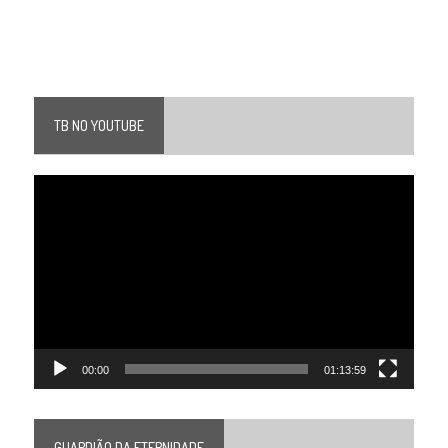
TB NO YOUTUBE
Tocador
de
vídeo
00:00
01:13:59
GUARDIÃO DA ETERNIDADE