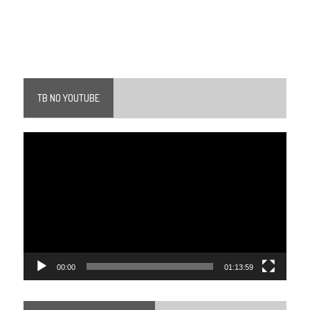
TB NO YOUTUBE
Tocador
de
vídeo
00:00
01:13:59