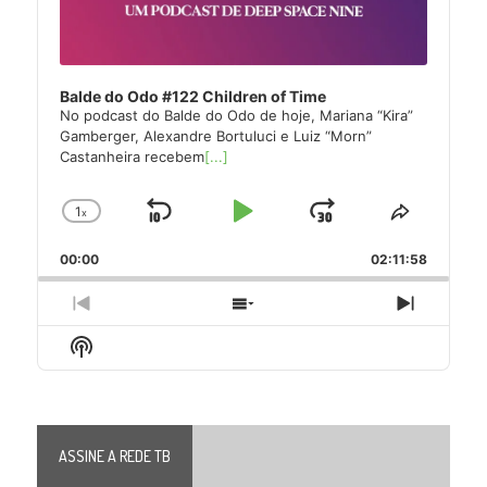
Balde do Odo #122 Children of Time
No podcast do Balde do Odo de hoje, Mariana “Kira”
Gamberger, Alexandre Bortuluci e Luiz “Morn”
Castanheira recebem
[...]
1
x
Skip
Play
Jump
Change
Share
Playback
This
Backward
Pause
Forward
00:00
Rate
02:11:58
Episode
Previous
Show
Next
Episode
Episodes
Episode
Show
List
Podcast
Information
ASSINE A REDE TB