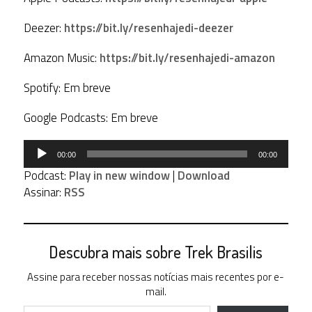
Deezer:
https://bit.ly/resenhajedi-deezer
Amazon Music:
https://bit.ly/resenhajedi-amazon
Spotify: Em breve
Google Podcasts: Em breve
Tocador
00:00
00:00
de
Podcast:
Play in new window
|
Download
áudio
Assinar:
RSS
Descubra mais sobre Trek Brasilis
Assine para receber nossas notícias mais recentes por e-
mail.
Digite seu e-mail…