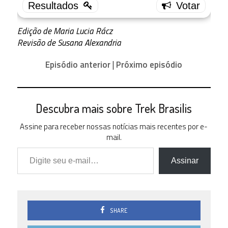
3.0
0 ( 0 % )
2.5
Edição de Maria Lucia Rácz
1 ( 10 % )
Revisão de Susana Alexandria
2.0
1 ( 10 % )
Episódio anterior
|
Próximo episódio
1.5
3 ( 30 % )
1.0
Descubra mais sobre Trek Brasilis
2 ( 20 % )
0.5
Assine para receber nossas notícias mais recentes por e-
0 ( 0 % )
mail.
Digite seu e-mail…
0.0
0 ( 0 % )
Assinar
SHARE