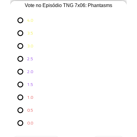
Vote no Episódio TNG 7x06: Phantasms
4.0
3.5
3.0
2.5
2.0
Vote no
1.5
Episódio
TNG 7x06:
Phantasms
1.0
4.0
0.5
2 ( 20 % )
0.0
3.5
1 ( 10 % )