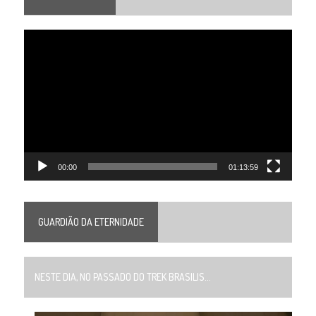
Tocador
de
vídeo
00:00
01:13:59
GUARDIÃO DA ETERNIDADE
NESTE DIA, NO PASSADO DO TREK BRASILIS...