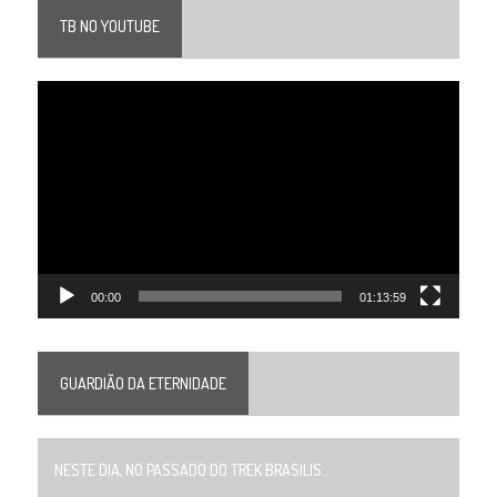
TB NO YOUTUBE
Tocador
de
vídeo
00:00
01:13:59
GUARDIÃO DA ETERNIDADE
NESTE DIA, NO PASSADO DO TREK BRASILIS...