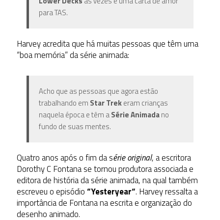
Lower Decks
às vezes é uma carta de amor
para TAS.
Harvey acredita que há muitas pessoas que têm uma
“boa memória” da série animada:
Acho que as pessoas que agora estão
trabalhando em
Star Trek
eram crianças
naquela época e têm a
Série Animada
no
fundo de suas mentes.
Quatro anos após o fim da s
érie original
, a escritora
Dorothy C Fontana se tornou produtora associada e
editora de história da série animada, na qual também
escreveu o episódio
“
Yesteryear
“
. Harvey ressalta a
importância de Fontana na escrita e organização do
desenho animado.