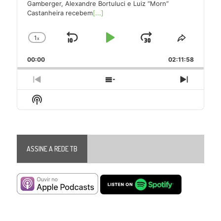
Gamberger, Alexandre Bortuluci e Luiz “Morn”
Castanheira recebem
[...]
1
x
Skip
Play
Jump
Change
Share
Playback
This
Backward
Pause
Forward
00:00
Rate
02:11:58
Episode
Previous
Show
Next
Episode
Episodes
Episode
Show
List
Podcast
Information
ASSINE A REDE TB