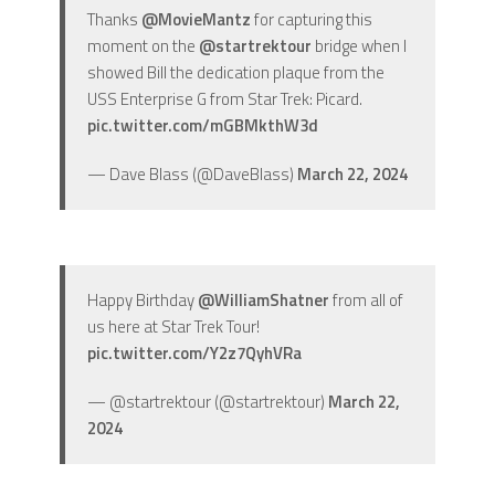
Thanks
@MovieMantz
for capturing this
moment on the
@startrektour
bridge when I
showed Bill the dedication plaque from the
USS Enterprise G from Star Trek: Picard.
pic.twitter.com/mGBMkthW3d
— Dave Blass (@DaveBlass)
March 22, 2024
Happy Birthday
@WilliamShatner
from all of
us here at Star Trek Tour!
pic.twitter.com/Y2z7QyhVRa
— @startrektour (@startrektour)
March 22,
2024