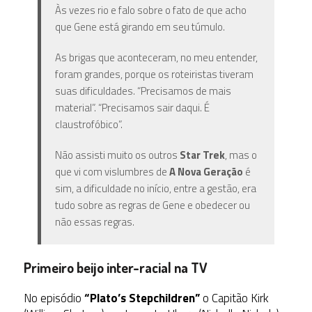
Às vezes rio e falo sobre o fato de que acho
que Gene está girando em seu túmulo.
As brigas que aconteceram, no meu entender,
foram grandes, porque os roteiristas tiveram
suas dificuldades. “Precisamos de mais
material”. “Precisamos sair daqui. É
claustrofóbico”.
Não assisti muito os outros
Star Trek
, mas o
que vi com vislumbres de
A Nova Geração
é
sim, a dificuldade no início, entre a gestão, era
tudo sobre as regras de Gene e obedecer ou
não essas regras.
Primeiro beijo inter-racial na TV
No episódio
“Plato’s Stepchildren”
o Capitão Kirk