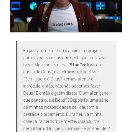
Eu gostaria de ter tido o apoio e a coragem
para fazer as coisas que senti que precisava
fazer. Meu conceito era: “
Star Trek
vai em
busca de Deus”, e a administração disse:
“Bem, quem é Deus? Iremos alienar o
incrédulo, então, não, não podemos fazer
Deus”. E então alguém disse: “E um alienígena
que pensa que é Deus?”. Depois foi uma série
de minhas incapacidades de lidar com a
gestão e o orçamento. Eu falhei. Na minha
cabeça, falhei horrivelmente. Quando me
perguntam: “Do que você mais se arrepende?”,