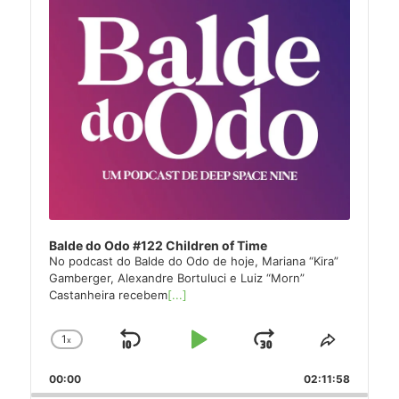
Balde do Odo #122 Children of Time
No podcast do Balde do Odo de hoje, Mariana “Kira”
Gamberger, Alexandre Bortuluci e Luiz “Morn”
Castanheira recebem
[...]
1
x
Skip
Play
Jump
Change
Share
Playback
This
Backward
Pause
Forward
00:00
Rate
02:11:58
Episode