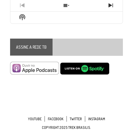
Previous
Show
Next
Episode
Episodes
Episode
Show
List
Podcast
Information
ASSINE A REDE TB
YOUTUBE
FACEBOOK
TWITTER
INSTAGRAM
COPYRIGHT 2025 TREK BRASILIS.