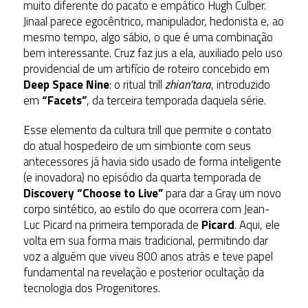
muito diferente do pacato e empático Hugh Culber.
Jinaal parece egocêntrico, manipulador, hedonista e, ao
mesmo tempo, algo sábio, o que é uma combinação
bem interessante. Cruz faz jus a ela, auxiliado pelo uso
providencial de um artifício de roteiro concebido em
Deep Space Nine
: o ritual trill
zhian’tara
, introduzido
em
“Facets”
, da terceira temporada daquela série.
Esse elemento da cultura trill que permite o contato
do atual hospedeiro de um simbionte com seus
antecessores já havia sido usado de forma inteligente
(e inovadora) no episódio da quarta temporada de
Discovery
“Choose to Live”
para dar a Gray um novo
corpo sintético, ao estilo do que ocorrera com Jean-
Luc Picard na primeira temporada de
Picard
. Aqui, ele
volta em sua forma mais tradicional, permitindo dar
voz a alguém que viveu 800 anos atrás e teve papel
fundamental na revelação e posterior ocultação da
tecnologia dos Progenitores.