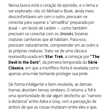
Nessa busca está o coração do episódio, e o tema a
ser explorado: não só Michael e Book, ainda meio
desconfortáveis um com o outro, precisam se
conectar para superar a “armadilha” preparada por
Jinaal – um teste de caráter –, como também
precisam se conectar com os
itronoks
, bizarras
criaturas carnívoras que ali habitam. Para isso,
precisam naturalmente, compreender um ao outro e
às próprias criaturas. Trata-se de uma clássica
reviravolta usada em
Star Trek
, a começar por
“The
Devil in the Dark”
, da primeira temporada da
Série
Clássica
, em que a mortífera Horta é revelada como
apenas uma mãe tentando proteger sua prole.
De forma inteligente e bem resolvida, as demais
tramas abordam temas similares. O retorno a Trill é
uma oportunidade de dar algum desfecho ao “namoro
à distância” entre Adira e Gray, com a percepção de
ambos de que as coisas mudaram entre eles e que,