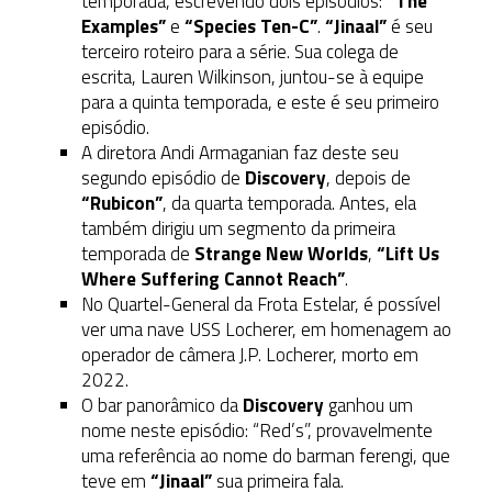
temporada, escrevendo dois episódios:
“The
Examples”
e
“Species Ten-C”
.
“Jinaal”
é seu
terceiro roteiro para a série. Sua colega de
escrita, Lauren Wilkinson, juntou-se à equipe
para a quinta temporada, e este é seu primeiro
episódio.
A diretora Andi Armaganian faz deste seu
segundo episódio de
Discovery
, depois de
“Rubicon”
, da quarta temporada. Antes, ela
também dirigiu um segmento da primeira
temporada de
Strange New Worlds
,
“Lift Us
Where Suffering Cannot Reach”
.
No Quartel-General da Frota Estelar, é possível
ver uma nave USS Locherer, em homenagem ao
operador de câmera J.P. Locherer, morto em
2022.
O bar panorâmico da
Discovery
ganhou um
nome neste episódio: “Red’s”, provavelmente
uma referência ao nome do barman ferengi, que
teve em
“Jinaal”
sua primeira fala.