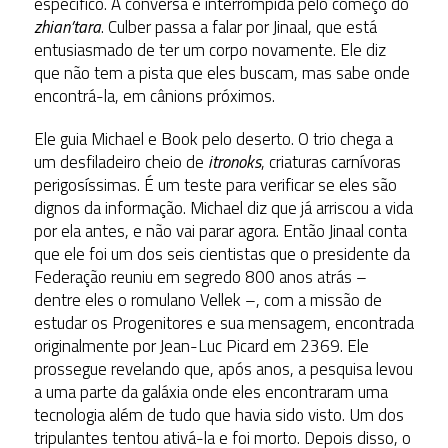
específico. A conversa é interrompida pelo começo do
zhian’tara
. Culber passa a falar por Jinaal, que está
entusiasmado de ter um corpo novamente. Ele diz
que não tem a pista que eles buscam, mas sabe onde
encontrá-la, em cânions próximos.
Ele guia Michael e Book pelo deserto. O trio chega a
um desfiladeiro cheio de
itronoks
, criaturas carnívoras
perigosíssimas. É um teste para verificar se eles são
dignos da informação. Michael diz que já arriscou a vida
por ela antes, e não vai parar agora. Então Jinaal conta
que ele foi um dos seis cientistas que o presidente da
Federação reuniu em segredo 800 anos atrás –
dentre eles o romulano Vellek –, com a missão de
estudar os Progenitores e sua mensagem, encontrada
originalmente por Jean-Luc Picard em 2369. Ele
prossegue revelando que, após anos, a pesquisa levou
a uma parte da galáxia onde eles encontraram uma
tecnologia além de tudo que havia sido visto. Um dos
tripulantes tentou ativá-la e foi morto. Depois disso, o