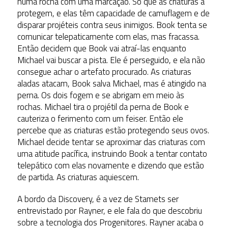
numa rocha com uma marcação. Só que as criaturas a
protegem, e elas têm capacidade de camuflagem e de
disparar projéteis contra seus inimigos. Book tenta se
comunicar telepaticamente com elas, mas fracassa.
Então decidem que Book vai atraí-las enquanto
Michael vai buscar a pista. Ele é perseguido, e ela não
consegue achar o artefato procurado. As criaturas
aladas atacam, Book salva Michael, mas é atingido na
perna. Os dois fogem e se abrigam em meio às
rochas. Michael tira o projétil da perna de Book e
cauteriza o ferimento com um feiser. Então ele
percebe que as criaturas estão protegendo seus ovos.
Michael decide tentar se aproximar das criaturas com
uma atitude pacífica, instruindo Book a tentar contato
telepático com elas novamente e dizendo que estão
de partida. As criaturas aquiescem.
A bordo da Discovery, é a vez de Stamets ser
entrevistado por Rayner, e ele fala do que descobriu
sobre a tecnologia dos Progenitores. Rayner acaba o