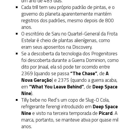
um ano de 483 dias.
Cada trill tem seu próprio padrão de pintas, e o
governo do planeta aparentemente mantém
registros dos padrões, mesmo depois de 800
anos.
O escritório de Saru no Quartel-General da Frota
Estelar é cheio de plantas alienígenas, como
eram seus aposentos na Discovery.
Se a descoberta da tecnologia dos Progenitores
foi descoberta durante a Guerra Dominion, como
dito por Jinaal, ela só pode ter ocorrido entre
2369 (quando se passa
“The Chase”
, de
A
Nova Geração
) e 2375 (quando a guerra acaba,
em
“What You Leave Behind”
, de
Deep Space
Nine
).
Tilly bebe no Red’s um copo de Slug-O Cola,
refrigerante ferengi introduzido em
Deep Space
Nine
e visto na terceira temporada de
Picard
. A
marca, portanto, se manteve ativa por quase mil
anos.