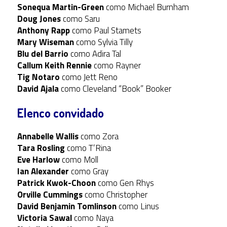
Sonequa Martin-Green
como Michael Burnham
Doug Jones
como Saru
Anthony Rapp
como Paul Stamets
Mary Wiseman
como Sylvia Tilly
Blu del Barrio
como Adira Tal
Callum Keith Rennie
como Rayner
Tig Notaro
como Jett Reno
David Ajala
como Cleveland “Book” Booker
Elenco convidado
Annabelle Wallis
como Zora
Tara Rosling
como T’Rina
Eve Harlow
como Moll
Ian Alexander
como Gray
Patrick Kwok-Choon
como Gen Rhys
Orville Cummings
como Christopher
David Benjamin Tomlinson
como Linus
Victoria Sawal
como Naya