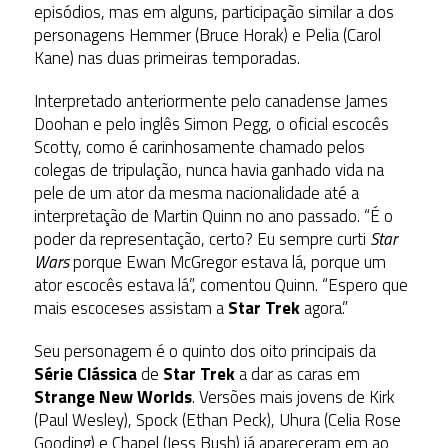
episódios, mas em alguns, participação similar a dos
personagens Hemmer (Bruce Horak) e Pelia (Carol
Kane) nas duas primeiras temporadas.
Interpretado anteriormente pelo canadense James
Doohan e pelo inglês Simon Pegg, o oficial escocês
Scotty, como é carinhosamente chamado pelos
colegas de tripulação, nunca havia ganhado vida na
pele de um ator da mesma nacionalidade até a
interpretação de Martin Quinn no ano passado. “É o
poder da representação, certo? Eu sempre curti
Star
Wars
porque Ewan McGregor estava lá, porque um
ator escocês estava lá”, comentou Quinn. “Espero que
mais escoceses assistam a
Star Trek
agora.”
Seu personagem é o quinto dos oito principais da
Série Clássica
de
Star Trek
a dar as caras em
Strange New Worlds
. Versões mais jovens de Kirk
(Paul Wesley), Spock (Ethan Peck), Uhura (Celia Rose
Gooding) e Chapel (Jess Bush) já apareceram em ao