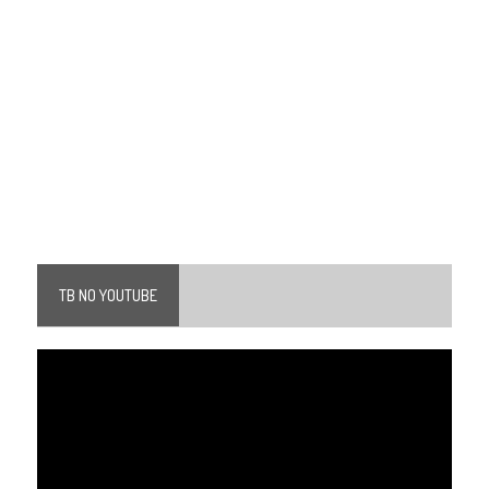
TB NO YOUTUBE
Tocador
de
vídeo