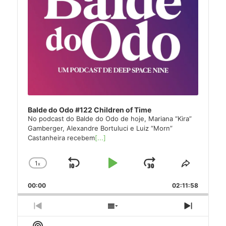
Balde do Odo #122 Children of Time
No podcast do Balde do Odo de hoje, Mariana “Kira”
Gamberger, Alexandre Bortuluci e Luiz “Morn”
Castanheira recebem
[...]
1
x
Skip
Play
Jump
Change
Share
Playback
This
Backward
Pause
Forward
00:00
Rate
02:11:58
Episode
Previous
Show
Next
Episode
Episodes
Episode
Show