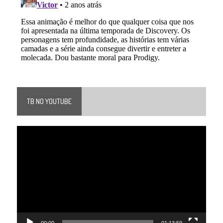
TB NO YOUTUBE
Tocador
de
vídeo