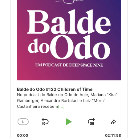
Balde do Odo #122 Children of Time
No podcast do Balde do Odo de hoje, Mariana “Kira”
Gamberger, Alexandre Bortuluci e Luiz “Morn”
Castanheira recebem
[...]
1
x
Skip
Play
Jump
Change
Share
Playback
This
Backward
Pause
Forward
00:00
Rate
02:11:58
Episode