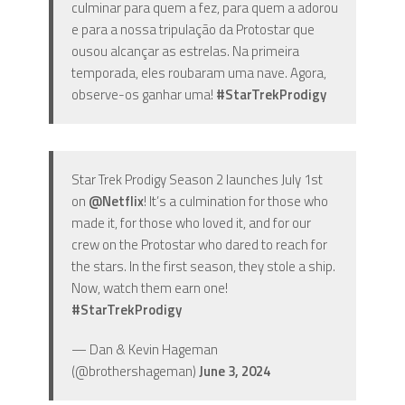
culminar para quem a fez, para quem a adorou
e para a nossa tripulação da Protostar que
ousou alcançar as estrelas. Na primeira
temporada, eles roubaram uma nave. Agora,
observe-os ganhar uma!
#StarTrekProdigy
Star Trek Prodigy Season 2 launches July 1st
on
@Netflix
! It’s a culmination for those who
made it, for those who loved it, and for our
crew on the Protostar who dared to reach for
the stars. In the first season, they stole a ship.
Now, watch them earn one!
#StarTrekProdigy
— Dan & Kevin Hageman
(@brothershageman)
June 3, 2024