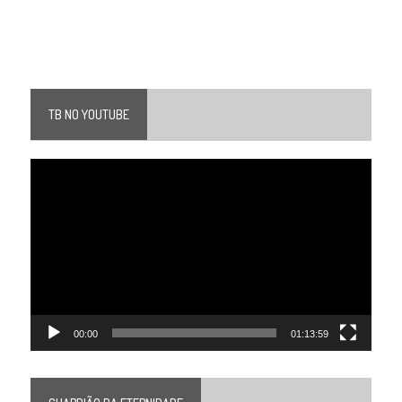
TB NO YOUTUBE
Tocador
de
vídeo
00:00
01:13:59