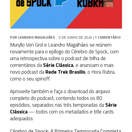
POR
LEANDRO MAGALHÃES
5 DE JUNHO DE 2024
|
1 COMENTÁRIO
Muryllo Von Grol e Leandro Magalhães se reúnem
novamente para o epílogo do Cérebro de Spock, com
uma retrospectiva sobre o podcast de trilha de
comentários da
Série Clássica
, e anunciam o mais
novo podcast da
Rede Trek Brasilis
, o Hora Rubra,
como o seu spinoff.
Aproveite também e faça o download do arquivo
completo do podcast, contendo todos os 80
episódios, separados nas três temporadas da
Série
Clássica
— todos com os metadados e title cards
adequados:
Cérebro de Spock: A Primeira Temporada Completa