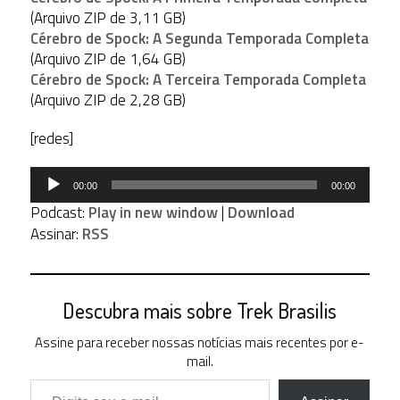
(Arquivo ZIP de 3,11 GB)
Cérebro de Spock: A Segunda Temporada Completa
(Arquivo ZIP de 1,64 GB)
Cérebro de Spock: A Terceira Temporada Completa
(Arquivo ZIP de 2,28 GB)
[redes]
Tocador
00:00
00:00
de
Podcast:
Play in new window
|
Download
áudio
Assinar:
RSS
Descubra mais sobre Trek Brasilis
Assine para receber nossas notícias mais recentes por e-
mail.
Digite seu e-mail…