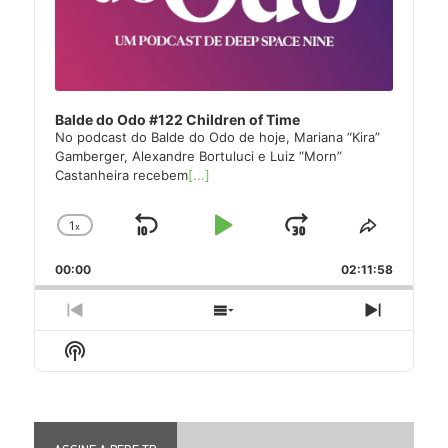
Balde do Odo #122 Children of Time
No podcast do Balde do Odo de hoje, Mariana “Kira”
Gamberger, Alexandre Bortuluci e Luiz “Morn”
Castanheira recebem
[...]
1
x
Skip
Play
Jump
Change
Share
Playback
This
Backward
Pause
Forward
00:00
Rate
02:11:58
Episode
Previous
Show
Next
Episode
Episodes
Episode
Show
List
Podcast
Information