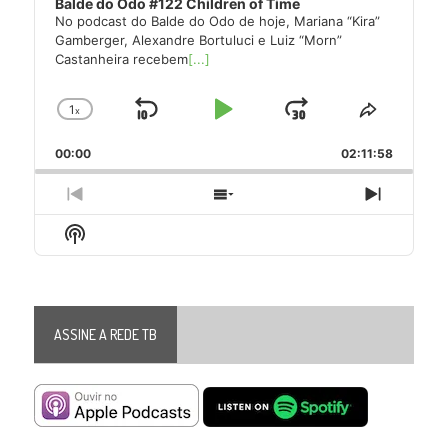
Balde do Odo #122 Children of Time
No podcast do Balde do Odo de hoje, Mariana “Kira”
Gamberger, Alexandre Bortuluci e Luiz “Morn”
Castanheira recebem
[...]
1
x
Skip
Play
Jump
Change
Share
Playback
This
Backward
Pause
Forward
00:00
Rate
02:11:58
Episode
Previous
Show
Next
Episode
Episodes
Episode
Show
List
Podcast
Information
ASSINE A REDE TB