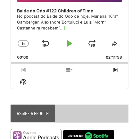
Balde do Odo #122 Children of Time
No podcast do Balde do Odo de hoje, Mariana “Kira”
Gamberger, Alexandre Bortuluci e Luiz “Morn”
Castanheira recebem
[...]
1
x
Skip
Play
Jump
Change
Share
Playback
This
Backward
Pause
Forward
00:00
Rate
02:11:58
Episode
Previous
Show
Next
Episode
Episodes
Episode
Show
List
Podcast
Information
ASSINE A REDE TB