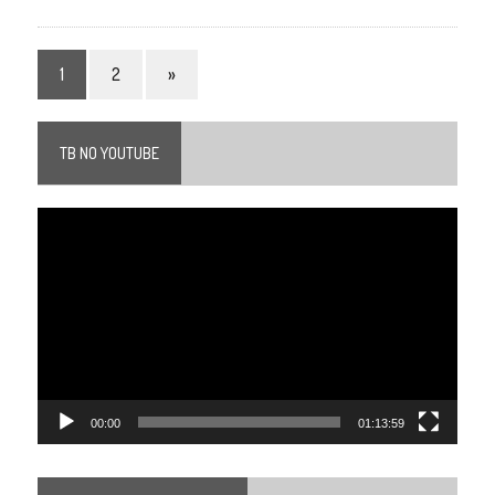
1
2
»
TB NO YOUTUBE
Tocador
de
vídeo
00:00
01:13:59