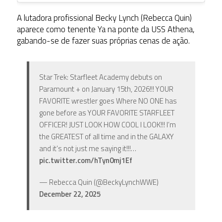
A lutadora profissional Becky Lynch (Rebecca Quin)
aparece como tenente Ya na ponte da USS Athena,
gabando-se de fazer suas próprias cenas de ação.
Star Trek: Starfleet Academy debuts on
Paramount + on January 15th, 2026!!! YOUR
FAVORITE wrestler goes Where NO ONE has
gone before as YOUR FAVORITE STARFLEET
OFFICER! JUST LOOK HOW COOL I LOOK!!! I’m
the GREATEST of all time and in the GALAXY
and it’s not just me saying it!!!…
pic.twitter.com/hTyn0mj1Ef
— Rebecca Quin (@BeckyLynchWWE)
December 22, 2025