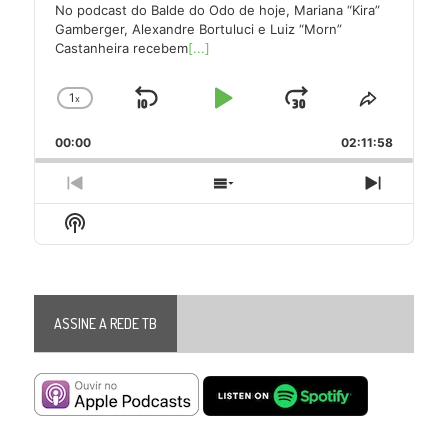
No podcast do Balde do Odo de hoje, Mariana “Kira”
Gamberger, Alexandre Bortuluci e Luiz “Morn”
Castanheira recebem
[...]
1
x
Skip
Play
Jump
Change
Share
Playback
This
Backward
Pause
Forward
00:00
Rate
02:11:58
Episode
Previous
Show
Next
Episode
Episodes
Episode
Show
List
Podcast
Information
ASSINE A REDE TB