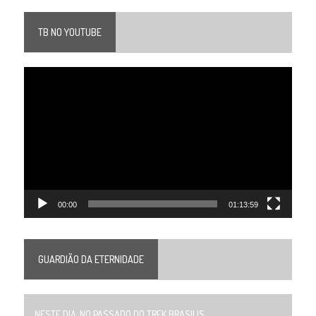
TB NO YOUTUBE
Tocador
de
vídeo
00:00
01:13:59
GUARDIÃO DA ETERNIDADE
NESTE DIA, NO PASSADO DO TREK BRASILIS...