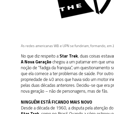
As redes americanas WB e UPN se fundiriam, formando, em 20
No que diz respeito a
Star Trek
, duas coisas estava
A Nova Geração
chegou a um patamar em que uma m
noção de “fadiga da franquia”, um questionamento so
que ela comece a ter problemas de saúde. Por outro
propriedade de 40 anos que havia sido um motor in
pelas duas décadas anteriores. Decidiu-se que era p
nova geração – não de personagens, mas de fãs.
NINGUÉM ESTÁ FICANDO MAIS NOVO
Desde a década de 1960, a disputa pela atenção do 
Star Trek
, como no Brasil. Quando a série estreou 