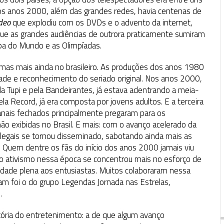
os anos 2000, além das grandes redes, havia centenas de
deo
que explodiu com os DVDs e o advento da internet,
que as grandes audiências de outrora praticamente sumiram
pa do Mundo e as Olimpíadas.
 mas mais ainda no brasileiro. As produções dos anos 1980
dade e reconhecimento do seriado original. Nos anos 2000,
ela Tupi e pela Bandeirantes, já estava adentrando a meia-
a Record, já era composta por jovens adultos. E a terceira
anais fechados principalmente pregaram para os
ão exibidas no Brasil. E mais: com o avanço acelerado da
ilegais se tornou disseminado, sabotando ainda mais as
l. Quem dentre os fãs do início dos anos 2000 jamais viu
 o ativismo nessa época se concentrou mais no esforço de
bilidade plena aos entusiastas. Muitos colaboraram nessa
m foi o do grupo Legendas Jornada nas Estrelas,
.
tória do entretenimento: a de que algum avanço