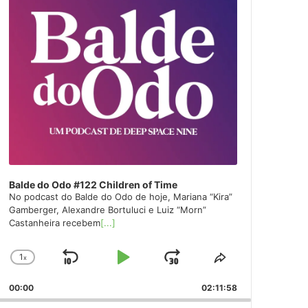
Balde do Odo #122 Children of Time
No podcast do Balde do Odo de hoje, Mariana “Kira”
Gamberger, Alexandre Bortuluci e Luiz “Morn”
Castanheira recebem
[...]
1
x
Skip
Play
Jump
Change
Share
Playback
This
Backward
Pause
Forward
00:00
Rate
02:11:58
Episode