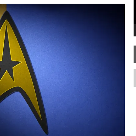
 FILME DE FÃS AXANAR HORAS APÓS ESTREIA
 – “THE GRIFFIN INCIDENT” (4×02)
 TREK NO PLANETÁRIO DO RIO
N