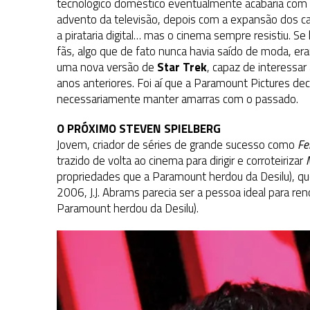
tecnológico doméstico eventualmente acabaria com
advento da televisão, depois com a expansão dos ca
a pirataria digital
… mas o cinema sempre resistiu. Se h
fãs, algo que de fato nunca havia saído de moda, era
uma nova versão de
Star Trek
, capaz de interessa
anos anteriores. Foi aí que a Paramount Pictures d
necessariamente manter amarras com o passado.
O PRÓXIMO STEVEN SPIELBERG
Jovem, criador de séries de grande sucesso como
Fel
trazido de volta ao cinema para dirigir e corroteirizar
propriedades que a Paramount herdou da Desilu), qu
2006, J.J. Abrams parecia ser a pessoa ideal para re
Paramount herdou da Desilu).