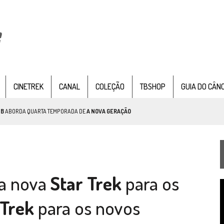
CINETREK
CANAL
COLEÇÃO
TBSHOP
GUIA DO CÂN
TB
ABORDA QUARTA TEMPORADA DE
A NOVA GERAÇÃO
AR TREK
SOBRE PATERNIDADE
IE DOCUMENTAL DE
STAR TREK
, CHEGA EM 8 DE SETEMBRO
a nova
Star Trek
para os
T
d
 Trek
para os novos
v
TEMPORADA DE STRANGE NEW WORDS