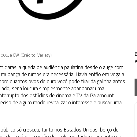
C
06, a CW. (Crédito: Variety)
p
m claras: a queda de audiência paulatina desde o auge com
udança de rumos era necessária. Havia então em voga a
bre quantos ovos de ouro você pode tirar da galinha antes
 lado, seria loucura simplesmente abandonar uma
interrupto dos estúdios de cinema e TV da Paramount
reciso de algum modo revitalizar o interesse e buscar uma
P
público só cresceu, tanto nos Estados Unidos, berço de
nos dois países, a opção dos telespectadores era entre uns