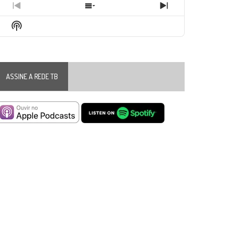
Previous
Show
Next
Episode
Episodes
Episode
Show
List
Podcast
Information
ASSINE A REDE TB