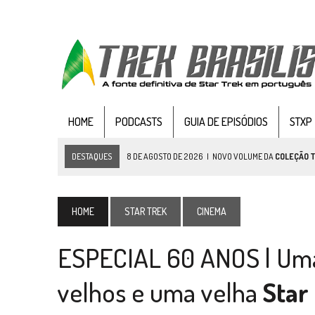
HOME
PODCASTS
GUIA DE EPISÓDIOS
STXP
DESTAQUES
8 DE AGOSTO DE 2026
|
NOVO VOLUME DA
COLEÇÃO 
7 DE AGOSTO DE 2026
|
GRANDES JORNADAS | SEIS EPISÓDIOS DE
ST
7 DE AGOSTO DE 2026
|
SNW 4×03: HUMAN BEST FRIEND
HOME
STAR TREK
CINEMA
6 DE AGOSTO DE 2026
|
NOVA TEMPORADA DE
THE CENTER SEAT
, SÉR
ESPECIAL 60 ANOS | Um
5 DE AGOSTO DE 2026
|
BALDE DO ODO #122 CHILDREN OF TIME
4 DE AGOSTO DE 2026
|
REVISITANDO “HIDE AND Q” (TNG 1×09)
velhos e uma velha
Star
3 DE AGOSTO DE 2026
|
VEJA FOTOS DO TERCEIRO EPISÓDIO DA 4ª 