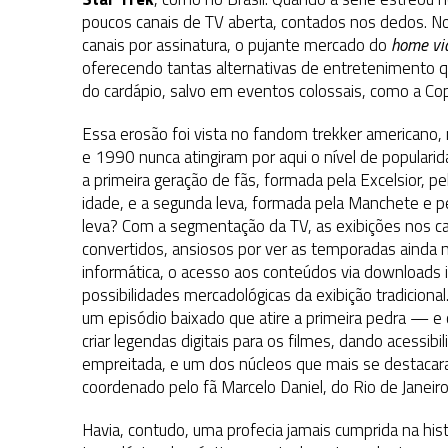
poucos canais de TV aberta, contados nos dedos. N
canais por assinatura, o pujante mercado do
home vi
oferecendo tantas alternativas de entretenimento 
do cardápio, salvo em eventos colossais, como a Co
Essa erosão foi vista no fandom trekker americano,
e 1990 nunca atingiram por aqui o nível de populari
a primeira geração de fãs, formada pela Excelsior, p
idade, e a segunda leva, formada pela Manchete e pel
leva? Com a segmentação da TV, as exibições nos c
convertidos, ansiosos por ver as temporadas ainda n
informática, o acesso aos conteúdos via downloads 
possibilidades mercadológicas da exibição tradiciona
um episódio baixado que atire a primeira pedra — e
criar legendas digitais para os filmes, dando acessi
empreitada, e um dos núcleos que mais se destacara
coordenado pelo fã Marcelo Daniel, do Rio de Janeiro
Havia, contudo, uma profecia jamais cumprida na his