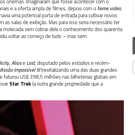
 os cinemas. Imaginaram que fosse acontecer com o
nais e a oferta ampla de filmes, depois com o
home video
,
avia uma potencial porta de entrada para cultivar novos
m as salas de exibição. Mas para isso seria necessário ter
r a molecada sem cobrar dela o conhecimento dos quarenta
ecidiu voltar ao começo de tudo – mas sem
icity
,
Alias
e
Lost
, disputado pelos estúdios e recém-
Missão Impossível III
(revitalizando uma das duas grandes
e faturou US$ 398,5 milhões nas bilheterias globais em
novar
Star Trek
(a outra grande propriedade que a