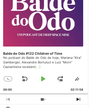
Balde do Odo #122 Children of Time
No podcast do Balde do Odo de hoje, Mariana “Kira”
Gamberger, Alexandre Bortuluci e Luiz “Morn”
Castanheira recebem
[...]
1
x
Skip
Play
Jump
Change
Share
Playback
This
Backward
Pause
Forward
00:00
Rate
02:11:58
Episode
Previous
Show
Next
Episode
Episodes
Episode