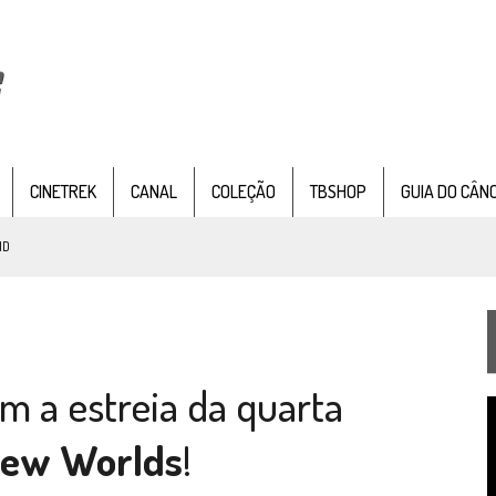
CINETREK
CANAL
COLEÇÃO
TBSHOP
GUIA DO CÂN
ND
IE DOCUMENTAL DE
STAR TREK
, CHEGA EM 8 DE SETEMBRO
om a estreia da quarta
TEMPORADA DE STRANGE NEW WORDS
T
 FILME DE FÃS AXANAR HORAS APÓS ESTREIA
d
New Worlds
!
v
 – “THE GRIFFIN INCIDENT” (4×02)