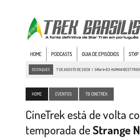
HOME
PODCASTS
GUIA DE EPISÓDIOS
STXP
DESTAQUES
7 DE AGOSTO DE 2026
|
SNW 4×03: HUMAN BEST FRIE
6 DE AGOSTO DE 2026
|
NOVA TEMPORADA DE
THE CENTER SEAT
, SÉR
5 DE AGOSTO DE 2026
|
BALDE DO ODO #122 CHILDREN OF TIME
HOME
EVENTOS
TB CINETREK
4 DE AGOSTO DE 2026
|
REVISITANDO “HIDE AND Q” (TNG 1×09)
CineTrek está de volta c
3 DE AGOSTO DE 2026
|
VEJA FOTOS DO TERCEIRO EPISÓDIO DA 4ª 
3 DE AGOSTO DE 2026
|
PARAMOUNT E CBS DERRUBAM NOVO VÍDEO DO
temporada de
Strange 
2 DE AGOSTO DE 2026
|
TB AO VIVO | STAR TREK: STRANGE NEW WORLDS