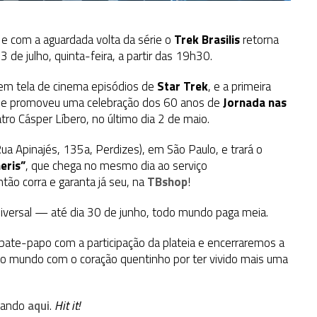
e com a aguardada volta da série o
Trek Brasilis
retorna
3 de julho, quinta-feira, a partir das 19h30.
 em tela de cinema episódios de
Star Trek
, e a primeira
que promoveu uma celebração dos 60 anos de
Jornada nas
tro Cásper Líbero, no último dia 2 de maio.
ua Apinajés, 135a, Perdizes), em São Paulo, e trará o
eris”
, que chega no mesmo dia ao serviço
ão corra e garanta já seu, na
TBshop
!
iversal — até dia 30 de junho, todo mundo paga meia.
l bate-papo com a participação da plateia e encerraremos a
do mundo com o coração quentinho por ter vivido mais uma
icando
aqui
.
Hit it!