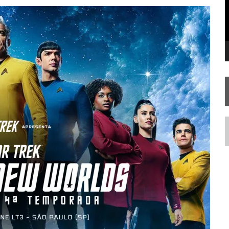
FIM DE UMA ERA NA SDCC
STAR TREK
SOBRE DIFERENTES PONTOS DE VISTA
AR TREK
SOBRE PATERNIDADE
N