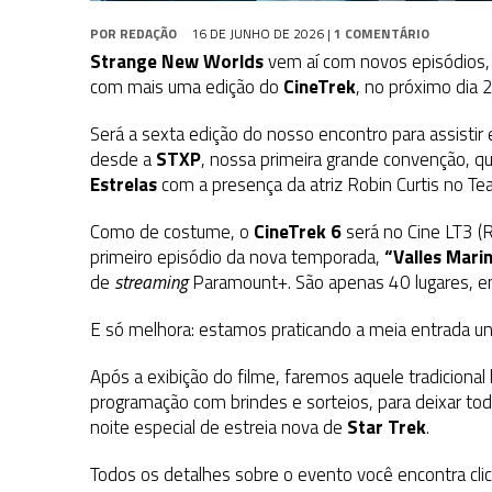
POR
REDAÇÃO
16 DE JUNHO DE 2026
|
1 COMENTÁRIO
Strange New Worlds
vem aí com novos episódios, 
com mais uma edição do
CineTrek
, no próximo dia 2
Será a sexta edição do nosso encontro para assistir
desde a
STXP
, nossa primeira grande convenção, 
Estrelas
com a presença da atriz Robin Curtis no Tea
Como de costume, o
CineTrek 6
será no Cine LT3 (R
primeiro episódio da nova temporada,
“Valles Marin
de
streaming
Paramount+. São apenas 40 lugares, ent
E só melhora: estamos praticando a meia entrada un
Após a exibição do filme, faremos aquele tradiciona
programação com brindes e sorteios, para deixar to
noite especial de estreia nova de
Star Trek
.
Todos os detalhes sobre o evento você encontra cl