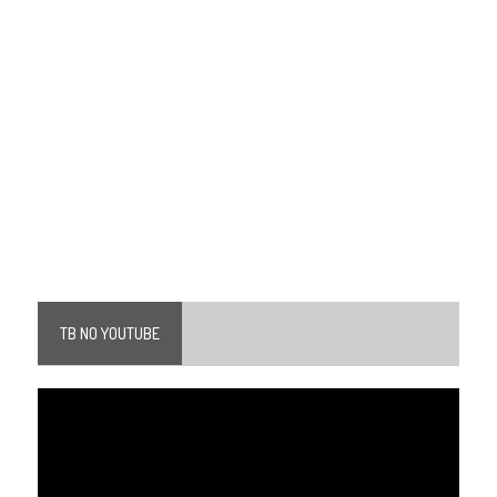
TB NO YOUTUBE
Tocador
de
vídeo