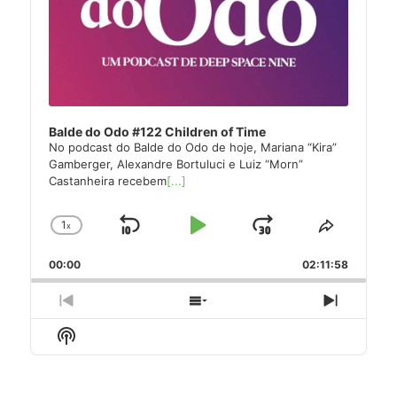
Balde do Odo #122 Children of Time
No podcast do Balde do Odo de hoje, Mariana “Kira”
Gamberger, Alexandre Bortuluci e Luiz “Morn”
Castanheira recebem
[...]
1
x
Skip
Play
Jump
Change
Share
Playback
This
Backward
Pause
Forward
00:00
Rate
02:11:58
Episode
Previous
Show
Next
Episode
Episodes
Episode
Show
List
Podcast
Information