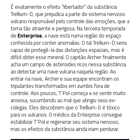
É exatamente o efeito “libertador” da substância
Trellium-D, que prejudica a parte do sistema nervoso
vulcano responsável pelo controle das emoções, que a
torna tão atraente e perigosa. Na terceira temporada
de
Enterprise
, a nave está numa região do espaço
conhecida por conter anomalias. O tal Trellium-D seria
capaz de protegê-la das distorções espaciais, mas é
difícil obter esse mineral. O capitão Archer finalmente
acha um campo de asteroides ricos nessa substância
ao detectar uma nave vulcana naquela região. Ao
entrar na nave, Archer e sua equipe encontram os
tripulantes transformados em zumbis fora de
controle. Aos poucos, T’Pol começa a se sentir muito
ansiosa, sucumbindo ao mal que atingiu seus ex-
colegas. Eles descobrem que o Trellium-D é tóxico
para os vulcanos. O médico da Enterprise consegue
estabilizar T’Pol e regenerar seu sistema nervoso,
mas os efeitos da substância ainda iriam perdurar.