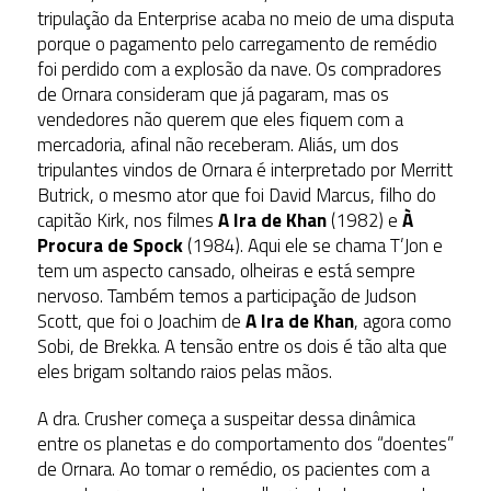
tripulação da Enterprise acaba no meio de uma disputa
porque o pagamento pelo carregamento de remédio
foi perdido com a explosão da nave. Os compradores
de Ornara consideram que já pagaram, mas os
vendedores não querem que eles fiquem com a
mercadoria, afinal não receberam. Aliás, um dos
tripulantes vindos de Ornara é interpretado por Merritt
Butrick, o mesmo ator que foi David Marcus, filho do
capitão Kirk, nos filmes
A Ira de Khan
(1982) e
À
Procura de Spock
(1984). Aqui ele se chama T’Jon e
tem um aspecto cansado, olheiras e está sempre
nervoso. Também temos a participação de Judson
Scott, que foi o Joachim de
A Ira de Khan
, agora como
Sobi, de Brekka. A tensão entre os dois é tão alta que
eles brigam soltando raios pelas mãos.
A dra. Crusher começa a suspeitar dessa dinâmica
entre os planetas e do comportamento dos “doentes”
de Ornara. Ao tomar o remédio, os pacientes com a