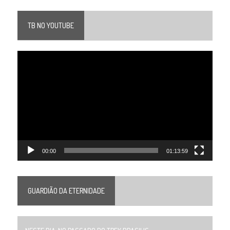
TB NO YOUTUBE
Tocador
de
vídeo
00:00
01:13:59
GUARDIÃO DA ETERNIDADE