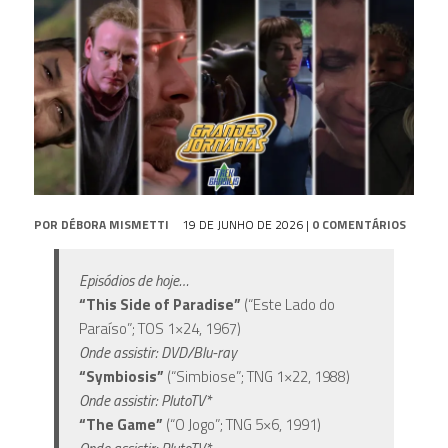
POR
DÉBORA MISMETTI
19 DE JUNHO DE 2026
|
0 COMENTÁRIOS
Episódios de hoje…
“This Side of Paradise”
(“Este Lado do
Paraíso”; TOS 1×24, 1967)
Onde assistir: DVD/Blu-ray
“Symbiosis”
(“Simbiose”; TNG 1×22, 1988)
Onde assistir: PlutoTV*
“The Game”
(“O Jogo”; TNG 5×6, 1991)