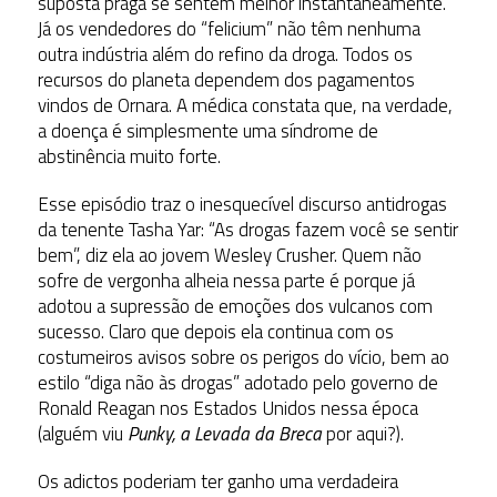
suposta praga se sentem melhor instantaneamente.
Já os vendedores do “felicium” não têm nenhuma
outra indústria além do refino da droga. Todos os
recursos do planeta dependem dos pagamentos
vindos de Ornara. A médica constata que, na verdade,
a doença é simplesmente uma síndrome de
abstinência muito forte.
Esse episódio traz o inesquecível discurso antidrogas
da tenente Tasha Yar: “As drogas fazem você se sentir
bem”, diz ela ao jovem Wesley Crusher. Quem não
sofre de vergonha alheia nessa parte é porque já
adotou a supressão de emoções dos vulcanos com
sucesso. Claro que depois ela continua com os
costumeiros avisos sobre os perigos do vício, bem ao
estilo “diga não às drogas” adotado pelo governo de
Ronald Reagan nos Estados Unidos nessa época
(alguém viu
Punky, a Levada da Breca
por aqui?).
Os adictos poderiam ter ganho uma verdadeira