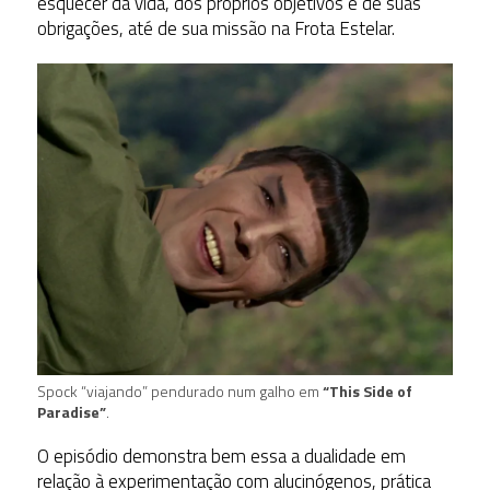
esquecer da vida, dos próprios objetivos e de suas
obrigações, até de sua missão na Frota Estelar.
Spock “viajando” pendurado num galho em
“This Side of
Paradise”
.
O episódio demonstra bem essa a dualidade em
relação à experimentação com alucinógenos, prática