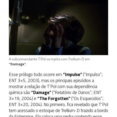
A subcomandante T’Pol se injeta com Trellium-D em
“Damage”
.
Esse prólogo todo ocorre em
“Impulse”
(“Impulso”;
ENT 3×5, 2003), mas os principais episódios a
mostrar a relação de T’Pol com sua dependência
química são
“Damage”
(“Relatório de Danos”; ENT
3×19, 2004) e
“The Forgotten”
(“Os Esquecidos”;
ENT 3×20, 2004). No primeiro, fica revelado que T’Pol
tem acessado o estoque de Trellium-D trazido a bordo
da Enterprise. Ela coloca uma pedra contendo esse