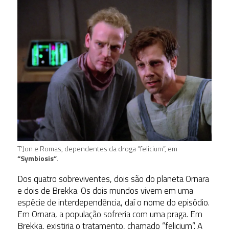
T’Jon e Romas, dependentes da droga “felicium”, em
“Symbiosis”
.
Dos quatro sobreviventes, dois são do planeta Ornara
e dois de Brekka. Os dois mundos vivem em uma
espécie de interdependência, daí o nome do episódio.
Em Ornara, a população sofreria com uma praga. Em
Brekka, existiria o tratamento, chamado “felicium”. A