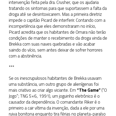
intervenção feita pela dra. Crusher, que os ajudaria
tratando os sintomas para que suportassem a falta da
droga até se desintoxicarem. Mas a primeira diretriz
impede o capitão Picard de interferir. Contando com a
incompetência que eles demonstraram no início,
Picard acredita que os habitantes de Ornara não terão
condições de manter o recebimento da droga vinda de
Brekka com suas naves quebradas e vão acabar
saindo do vício, sem antes deixar de sofrer horrores
com a abstinência.
***
Se os inescrupulosos habitantes de Brekka usavam
uma substância, um outro grupo de alienígenas foi
mais criativo ao criar algo viciante. Em
“The Game”
(“O
Jogo”; TNG 5×6, 1991), um joguinho eletrônico é o
causador da dependência. O comandante Riker é o
primeiro a cair vítima da invenção, dada a ele por uma
ruiva bonitona enquanto tira férias no planeta-paraíso