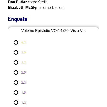
Dan Butler
como Steth
Elizabeth McGlynn
como Daelen
Enquete
Vote no Episódio VOY 4x20: Vis à Vis
4.0
3.5
3.0
2.5
2.0
Vote no
1.5
Episódio
VOY
4x20: Vis
1.0
à Vis