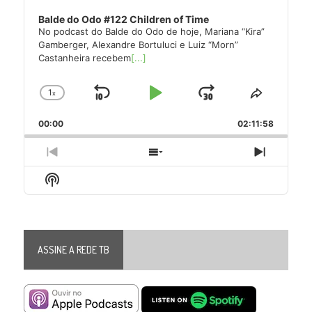
Balde do Odo #122 Children of Time
No podcast do Balde do Odo de hoje, Mariana “Kira”
Gamberger, Alexandre Bortuluci e Luiz “Morn”
Castanheira recebem
[...]
1
x
Skip
Play
Jump
Change
Share
Playback
This
Backward
Pause
Forward
00:00
Rate
02:11:58
Episode
Previous
Show
Next
Episode
Episodes
Episode
Show
List
Podcast
Information
ASSINE A REDE TB