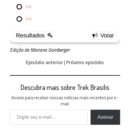
0.5
4.0
0 ( 0 % )
0.0
3.5
3 ( 30 % )
3.0
2 ( 20 % )
Edição de Mariana Gamberger
2.5
0 ( 0 % )
Episódio anterior
|
Próximo episódio
2.0
1 ( 10 % )
1.5
1 ( 10 % )
Descubra mais sobre Trek Brasilis
1.0
Assine para receber nossas notícias mais recentes por e-
0 ( 0 % )
mail.
Digite seu e-mail…
0.5
1 ( 10 % )
Assinar
0.0
2 ( 20 % )