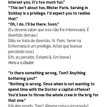
interest you. It’s too much fun.”
“This isn’t about fun, Mister Paris. Serving in
Sickbay is a privilege. I’d expect you to realise
that.”
“Oh, I do. I’ll be there. Soon.”
(Eu deveria saber que isso não lhe interessaria. É
divertido demais.)
(Não se trata de diversão, Sr. Paris. Servir na
Enfermaria é um privilégio. Achei que tivesse
percebido isso.)
(Oh, eu percebo. Estarei lá. Em breve.)
Paris e o Doutor
“Is there something wrong, Tom? Anything
bothering you?”
“Nothing is wrong. Since when is not wanting to
spend time with the Doctor a capital offence?
You’d have to throw the whole crew in the brig for
that one.”
(Há algo errado, Tom? Alguma coisa o incomoda.)