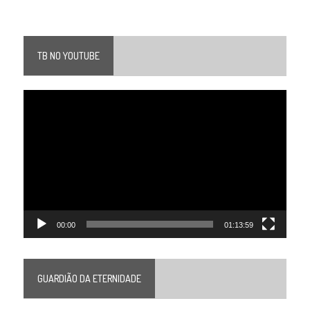
TB NO YOUTUBE
Tocador
de
vídeo
00:00
01:13:59
GUARDIÃO DA ETERNIDADE