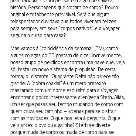
pela franquia. É difícil pensar em algo que salve a
história. Personagens que trocam de corpo? Pouco
original e totalmente previsível. Será que algum
telespectador duvidava que todos viveriam felizes
para sempre, em seus “corpos nativos”, e a Voyager
seguiria o curso para casa?
Mas vamos à “coincidência da semana” (TM), como
alguns colegas do TB gostam de dizer. Incrivelmente,
nosso grupo de perdidos encontra uma nave que, veja
só, testa um novo sistema de propulsão. De certa
forma, o “distante” Quadrante Delta não parece tão
grande. A “dobra coaxial” é um mero pretexto
mascarado com um nome esquisito para a Voyager
encontrar o pouco interessante alienígena Steth. Aliás,
um ser que passa seu tempo mudando de corpo com
quem cruza seu caminho – apenas para se distrair
com as novidades. O que nos leva à pergunta. O que
veio antes: o ovo ou a galinha? Steth se diverte
porque muda de corpo ou muda de corpo para se