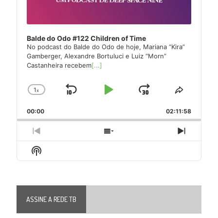
Balde do Odo #122 Children of Time
No podcast do Balde do Odo de hoje, Mariana “Kira”
Gamberger, Alexandre Bortuluci e Luiz “Morn”
Castanheira recebem
[...]
1
x
Skip
Play
Jump
Change
Share
Playback
This
Backward
Pause
Forward
00:00
Rate
02:11:58
Episode
Previous
Show
Next
Episode
Episodes
Episode
Show
List
Podcast
Information
ASSINE A REDE TB