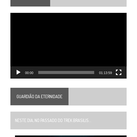
Tocador
de
vídeo
00:00
01:13:59
GUARDIÃO DA ETERNIDADE
NESTE DIA, NO PASSADO DO TREK BRASILIS...