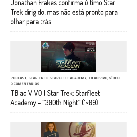
Jonathan Frakes confirma último Star
Trek dirigido, mas não está pronto para
olhar para trás
PODCAST
,
STAR TREK
,
STARFLEET ACADEMY
,
TB AO VIVO
,
VÍDEO
|
0 COMENTÁRIOS
TB ao VIVO | Star Trek: Starfleet
Academy – “300th Night” (1×09)