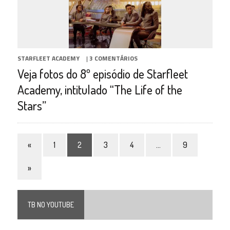
STARFLEET ACADEMY
|
3 COMENTÁRIOS
Veja fotos do 8º episódio de Starfleet
Academy, intitulado “The Life of the
Stars”
«
1
2
3
4
…
9
»
TB NO YOUTUBE