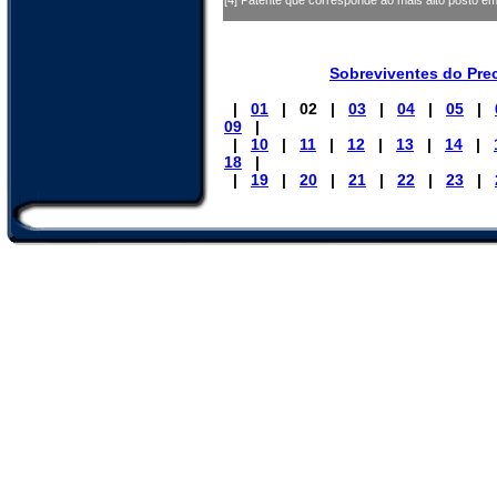
[4] Patente que corresponde ao mais alto posto e
Sobreviventes do Pre
|
01
| 02 |
03
|
04
|
05
|
09
|
|
10
|
11
|
12
|
13
|
14
|
18
|
|
19
|
20
|
21
|
22
|
23
|