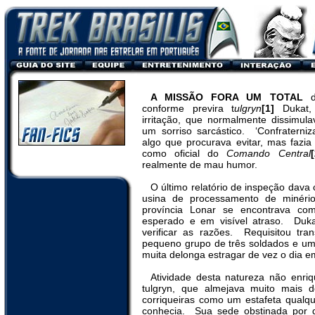
A MISSÃO FORA UM TOTAL
conforme previra t
ulgryn
[1]
Dukat,
irritação, que normalmente dissimul
um sorriso sarcástico.
‘Confraterni
algo que procurava evitar, mas fazia
como oficial do
Comando Central
[
realmente de mau humor.
O último relatório de inspeção dava 
usina de processamento de minéri
província Lonar se encontrava co
esperado e em visível atraso.
Duka
verificar as razões.
Requisitou tra
pequeno grupo de três soldados e um 
muita delonga estragar de vez o dia e
Atividade desta natureza não enriqu
tulgryn, que almejava muito mais 
corriqueiras como um estafeta qualqu
conhecia.
Sua sede obstinada por 