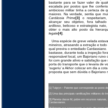
bastante para se fazer valer de qua
escalada por postos que lhe conferis
ambicioso militar tinha a certeza de 
maiores. Na verdade, sentia que mu
Cardássia Prime
[3]
o respeitariam,
alcançar seu objetivo, fora talhado 
ardiloso, belicoso e estrategista nato,
obter o mais alto posto da hierarqui
legate
[4]
.
Uma espécie de greve velada estava
mineiros, atrasando a extração e todo
qual previra o entediado Cardassiano.
bastasse, durante toda a inspeção for
responsável local, um Bajoriano ruivo
foi com grande alívio e satisfação que 
porta do transporte que o levaria de v
‘sugeriu’ a Akhor colocar em dia a co
proposta que sem dúvida o Bajoriano n
[1] Tulgryn – Patente que corresponde ao posto 
[2] Uma das principais ramificações militares do I
[3] Planeta classe M, pobre em recursos naturais,
Cardassianos.