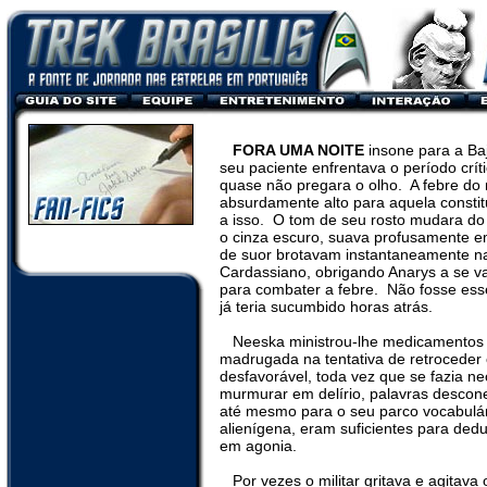
FORA UMA NOITE
insone para a Ba
seu paciente enfrentava o período crít
quase não pregara o olho.
A febre do m
absurdamente alto para aquela consti
a isso.
O tom de seu rosto mudara do 
o cinza escuro, suava profusamente em 
de suor brotavam instantaneamente na 
Cardassiano, obrigando Anarys a se v
para combater a febre.
Não fosse ess
já teria sucumbido horas atrás.
Neeska ministrou-lhe medicamentos 
madrugada na tentativa de retroceder 
desfavorável, toda vez que se fazia n
murmurar em delírio, palavras desco
até mesmo para o seu parco vocabulár
alienígena, eram suficientes para dedu
em agonia.
Por vezes o militar gritava e agitava