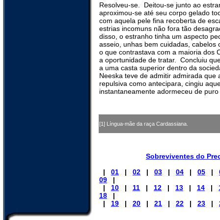
Resolveu-se.
Deitou-se junto ao estr
aproximou-se até seu corpo gelado toc
com aquela pele fina recoberta de esc
estrias incomuns não fora tão desagra
disso, o estranho tinha um aspecto pe
asseio, unhas bem cuidadas, cabelos c
o que contrastava com a maioria dos 
a oportunidade de tratar.
Concluiu que
a uma casta superior dentro da socie
Neeska teve de admitir admirada que a
repulsiva como antecipara, cingiu aquel
instantaneamente adormeceu de puro
[1] Língua-mãe da raça Cardassiana.
Sobreviventes do Pre
|
01
|
02
|
03
|
04
|
05
|
09
|
|
10
|
11
|
12
|
13
|
14
|
18
|
|
19
|
20
|
21
|
22
|
23
|