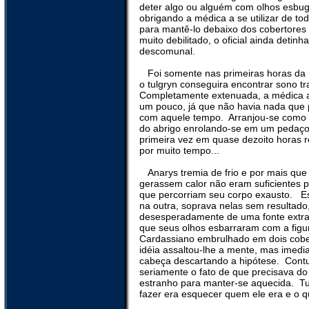
deter algo ou alguém com olhos esbug
obrigando a médica a se utilizar de to
para mantê-lo debaixo dos cobertores 
muito debilitado, o oficial ainda detin
descomunal.
Foi somente nas primeiras horas da
o tulgryn conseguira encontrar sono tr
Completamente extenuada, a médica a
um pouco, já que não havia nada que p
com aquele tempo.
Arranjou-se como
do abrigo enrolando-se em um pedaço 
primeira vez em quase dezoito horas r
por muito tempo...
Anarys tremia de frio e por mais qu
gerassem calor não eram suficientes pa
que percorriam seu corpo exausto.
E
na outra, soprava nelas sem resultado
desesperadamente de uma fonte extra 
que seus olhos esbarraram com a figur
Cardassiano embrulhado em dois cober
idéia assaltou-lhe a mente, mas imed
cabeça descartando a hipótese.
Contu
seriamente o fato de que precisava do 
estranho para manter-se aquecida.
Tu
fazer era esquecer quem ele era e o q