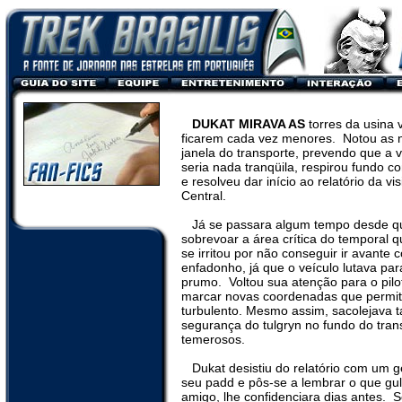
DUKAT MIRAVA AS
torres da usina 
ficarem cada vez menores.
Notou as 
janela do transporte, prevendo que a
seria nada tranqüila, respirou fundo 
e resolveu dar início ao relatório da v
Central.
Já se passara algum tempo desde 
sobrevoar a área crítica do temporal 
se irritou por não conseguir ir avante
enfadonho, já que o veículo lutava pa
prumo.
Voltou sua atenção para o pil
marcar novas coordenadas que permi
turbulento. Mesmo assim, sacolejava t
segurança do tulgryn no fundo do tran
temerosos.
Dukat desistiu do relatório com um 
seu padd e pôs-se a lembrar o que gu
amigo, lhe confidenciara dias antes.
S