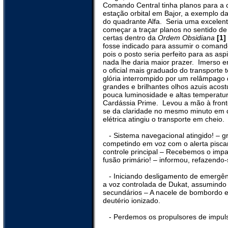
Comando Central tinha planos para a
estação orbital em Bajor, a exemplo d
do quadrante Alfa.
Seria uma excelen
começar a traçar planos no sentido de
certas dentro da
Ordem Obsidiana
[1]
fosse indicado para assumir o comando
pois o posto seria perfeito para as asp
nada lhe daria maior prazer.
Imerso e
o oficial mais graduado do transporte
glória interrompido por um relâmpago
grandes e brilhantes olhos azuis aco
pouca luminosidade e altas temperatura
Cardássia Prime.
Levou a mão à fron
se da claridade no mesmo minuto em 
elétrica atingiu o transporte em cheio.
- Sistema navegacional atingido! – gri
competindo em voz com o alerta pisca
controle principal – Recebemos o impa
fusão primário! – informou, refazendo-
- Iniciando desligamento de emergên
a voz controlada de Dukat, assumindo 
secundários – A nacele de bombordo 
deutério ionizado.
- Perdemos os propulsores de impul