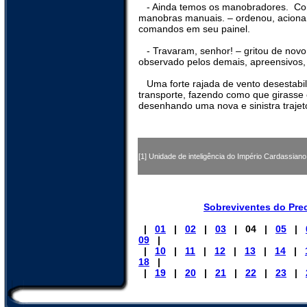
- Ainda temos os manobradores.
Co
manobras manuais. – ordenou, aciona
comandos em seu painel.
- Travaram, senhor! – gritou de novo
observado pelos demais, apreensivos, 
Uma forte rajada de vento desestabil
transporte, fazendo como que girasse 
desenhando uma nova e sinistra trajet
[1] Unidade de inteligência do Império Cardassiano
Sobreviventes do Pre
|
01
|
02
|
03
| 04 |
05
|
09
|
|
10
|
11
|
12
|
13
|
14
|
18
|
|
19
|
20
|
21
|
22
|
23
|