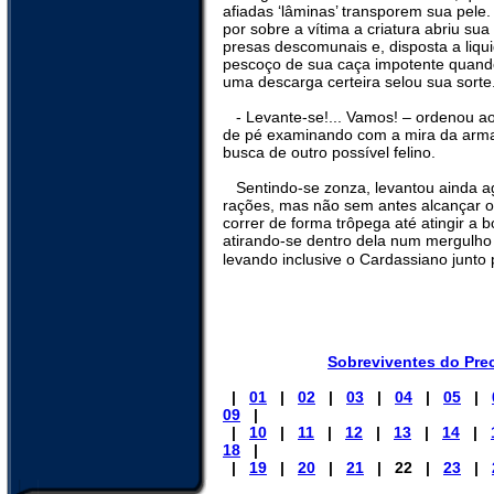
afiadas ‘lâminas’ transporem sua pele
por sobre a vítima a criatura abriu su
presas descomunais e, disposta a liqu
pescoço de sua caça impotente quand
uma descarga certeira selou sua sorte
- Levante-se!... Vamos! – ordenou a
de pé examinando com a mira da arma
busca de outro possível felino.
Sentindo-se zonza, levantou ainda a
rações, mas não sem antes alcançar o 
correr de forma trôpega até atingir a b
atirando-se dentro dela num mergulho
levando inclusive o Cardassiano junto 
Sobreviventes do Pre
|
01
|
02
|
03
|
04
|
05
|
09
|
|
10
|
11
|
12
|
13
|
14
|
18
|
|
19
|
20
|
21
| 22 |
23
|