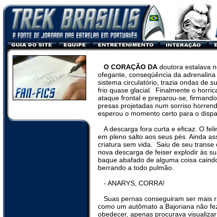
O CORAÇÃO DA
doutora estalava n
ofegante, conseqüência da adrenalina
sistema circulatório, trazia ondas de s
frio quase glacial.
Finalmente o horric
ataque frontal e preparou-se, firmando
presas projetadas num sorriso horrend
esperou o momento certo para o dispa
A descarga fora curta e eficaz. O fel
em pleno salto aos seus pés. Ainda a
criatura sem vida.
Saiu de seu transe
nova descarga de feiser explodir às s
baque abafado de alguma coisa caindo
berrando a todo pulmão.
- ANARYS, CORRA!
Suas pernas conseguiram ser mais r
como um autômato a Bajoriana não fez
obedecer, apenas procurava visualiza