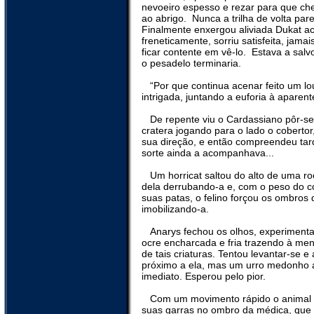
nevoeiro espesso e rezar para que c
ao abrigo.
Nunca a trilha de volta par
Finalmente enxergou aliviada Dukat a
freneticamente, sorriu satisfeita, jama
ficar contente em vê-lo.
Estava a salv
o pesadelo terminaria.
“Por que continua acenar feito um l
intrigada, juntando a euforia à aparen
De repente viu o Cardassiano pôr-se
cratera jogando para o lado o cobertor
sua direção, e então compreendeu ta
sorte ainda a acompanhava...
Um horricat saltou do alto de uma r
dela derrubando-a e, com o peso do c
suas patas, o felino forçou os ombros d
imobilizando-a.
Anarys fechou os olhos, experimenta
ocre encharcada e fria trazendo à me
de tais criaturas. Tentou levantar-se e 
próximo a ela, mas um urro medonho a 
imediato. Esperou pelo pior.
Com um movimento rápido o animal 
suas garras no ombro da médica, que 