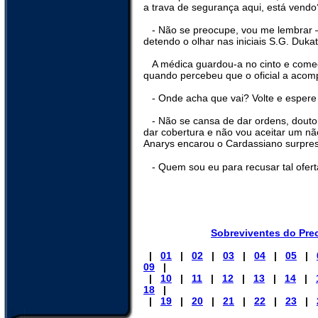
a trava de segurança aqui, está vendo
- Não se preocupe, vou me lembrar
detendo o olhar nas iniciais S.G. Duka
A médica guardou-a no cinto e come
quando percebeu que o oficial a aco
- Onde acha que vai? Volte e espere
- Não se cansa de dar ordens, douto
dar cobertura e não vou aceitar um n
Anarys encarou o Cardassiano surpre
- Quem sou eu para recusar tal ofert
Sobreviventes do Pre
|
01
|
02
|
03
|
04
|
05
|
09
|
|
10
|
11
|
12
|
13
|
14
|
18
|
|
19
|
20
|
21
|
22
|
23
|