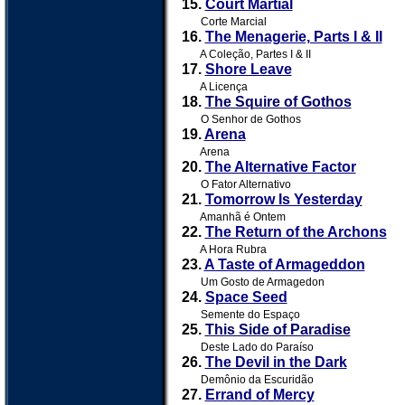
15.
Court Martial
Corte Marcial
16.
The Menagerie, Parts I & II
A Coleção, Partes I & II
17.
Shore Leave
A Licença
18.
The Squire of Gothos
O Senhor de Gothos
19.
Arena
Arena
20.
The Alternative Factor
O Fator Alternativo
21.
Tomorrow Is Yesterday
Amanhã é Ontem
22.
The Return of the Archons
A Hora Rubra
23.
A Taste of Armageddon
Um Gosto de Armagedon
24.
Space Seed
Semente do Espaço
25.
This Side of Paradise
Deste Lado do Paraíso
26.
The Devil in the Dark
Demônio da Escuridão
27.
Errand of Mercy