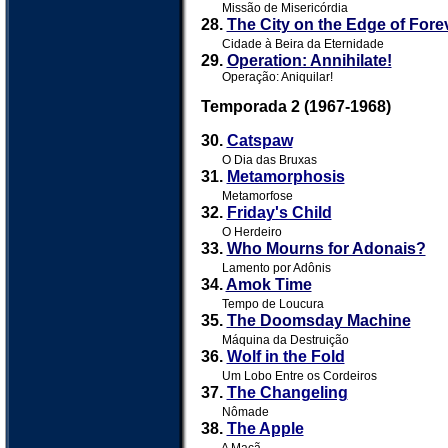
Missão de Misericórdia
28.
The City on the Edge of Fore
Cidade à Beira da Eternidade
29.
Operation: Annihilate!
Operação: Aniquilar!
Temporada 2 (1967-1968)
30.
Catspaw
O Dia das Bruxas
31.
Metamorphosis
Metamorfose
32.
Friday's Child
O Herdeiro
33.
Who Mourns for Adonais?
Lamento por Adônis
34.
Amok Time
Tempo de Loucura
35.
The Doomsday Machine
Máquina da Destruição
36.
Wolf in the Fold
Um Lobo Entre os Cordeiros
37.
The Changeling
Nômade
38.
The Apple