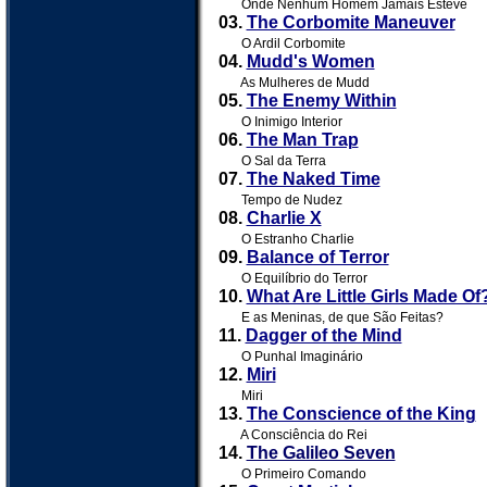
Onde Nenhum Homem Jamais Esteve
03.
The Corbomite Maneuver
O Ardil Corbomite
04.
Mudd's Women
As Mulheres de Mudd
05.
The Enemy Within
O Inimigo Interior
06.
The Man Trap
O Sal da Terra
07.
The Naked Time
Tempo de Nudez
08.
Charlie X
O Estranho Charlie
09.
Balance of Terror
O Equilíbrio do Terror
10.
What Are Little Girls Made Of
E as Meninas, de que São Feitas?
11.
Dagger of the Mind
O Punhal Imaginário
12.
Miri
Miri
13.
The Conscience of the King
A Consciência do Rei
14.
The Galileo Seven
O Primeiro Comando