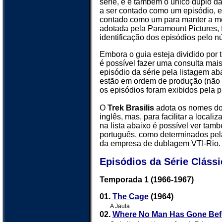
série, e é também o único duplo da 
a ser contado como um episódio, e
contado como um para manter a 
adotada pela Paramount Pictures, f
identificação dos episódios pelo n
Embora o guia esteja dividido po
é possível fazer uma consulta mais
episódio da série pela listagem a
estão em ordem de produção (não
os episódios foram exibidos pela p
O
Trek Brasilis
adota os nomes do
inglês, mas, para facilitar a locali
na lista abaixo é possível ver tamb
português, como determinados pel
da empresa de dublagem VTI-Rio.
Episódios da Série Clássi
Temporada 1 (1966-1967)
01.
The Cage
(1964)
A Jaula
02.
Where No Man Has Gone Bef