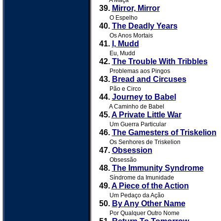
A Maçã
39.
Mirror, Mirror
O Espelho
40.
The Deadly Years
Os Anos Mortais
41.
I, Mudd
Eu, Mudd
42.
The Trouble With Tribbles
Problemas aos Pingos
43.
Bread and Circuses
Pão e Circo
44.
Journey to Babel
A Caminho de Babel
45.
A Private Little War
Um Guerra Particular
46.
The Gamesters of Triskelion
Os Senhores de Triskelion
47.
Obsession
Obsessão
48.
The Immunity Syndrome
Síndrome da Imunidade
49.
A Piece of the Action
Um Pedaço da Ação
50.
By Any Other Name
Por Qualquer Outro Nome