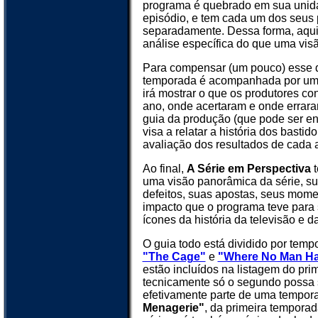
programa é quebrado em sua unid
episódio, e tem cada um dos seus
separadamente. Dessa forma, aqui
análise específica do que uma visã
Para compensar (um pouco) esse dé
temporada é acompanhada por uma
irá mostrar o que os produtores c
ano, onde acertaram e onde errar
guia da produção (que pode ser e
visa a relatar a história dos bast
avaliação dos resultados de cada 
Ao final,
A Série em Perspectiva
uma visão panorâmica da série, su
defeitos, suas apostas, seus mome
impacto que o programa teve para 
ícones da história da televisão e da 
O guia todo está dividido por tempo
"The Cage"
e
"Where No Man Ha
estão incluídos na listagem do pri
tecnicamente só o segundo possa 
efetivamente parte de uma tempor
Menagerie"
, da primeira temporad