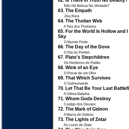
62. Is There In Truth No Beauty?
Não Há Beleza Na Verdade?
63. The Empath
Jóia Rara
64. The Tholian Web
A Teia dos Tholianos
65. For the World Is Hollow and 
Sky
O Mundo Finito
66. The Day of the Dove
O Dia do Pombo
67. Plato's Stepchildren
Os Herdeiros de Platão
68. Wink of an Eye
O Piscar de um Olho
69. That Which Survives
O Sobrevivente
70. Let That Be Your Last Battlef
A Última Batalha
71. Whom Gods Destroy
Castigo dos Deuses
72. The Mark of Gideon
A Marca de Gideon
73. The Lights of Zetar
As Luzes de Zetar