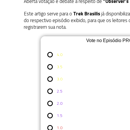
Aberta votação e debate a respeito de
“Observer’s
Este artigo serve para o
Trek Brasilis
já disponibiliz
do respectivo episódio exibido, para que os leitores
registrarem sua nota.
Vote no Episódio PR
4.0
3.5
3.0
2.5
2.0
1.5
1.0