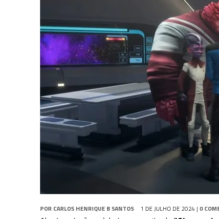
31 DE JULHO DE 2026
|
GRANDES JORNADAS | QUATRO EPISÓDIOS DE
31 DE JULHO DE 2026
|
BOX DELUXE DO ANO 5 DA
COLEÇÃO TREK BRA
6 DE AGOSTO DE 2026
|
NOVA TEMPORADA DE
THE CENTER SEAT
, SÉR
POR
CARLOS HENRIQUE B SANTOS
1 DE JULHO DE 2024
|
0 COM