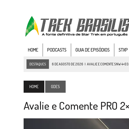
HOME
PODCASTS
GUIA DE EPISÓDIOS
STXP
DESTAQUES
6 DE AGOSTO DE 2026
|
AVALIE E COMENTE SNW 4×03
5 DE AGOSTO DE 2026
|
BALDE DO ODO #122 CHILDREN OF TIME
4 DE AGOSTO DE 2026
|
REVISITANDO “HIDE AND Q” (TNG 1×09)
HOME
GDES
3 DE AGOSTO DE 2026
|
VEJA FOTOS DO TERCEIRO EPISÓDIO DA 4ª 
Avalie e Comente PRO 2×
3 DE AGOSTO DE 2026
|
PARAMOUNT E CBS DERRUBAM NOVO VÍDEO DO
2 DE AGOSTO DE 2026
|
TB AO VIVO | STAR TREK: STRANGE NEW WORLDS
1 DE AGOSTO DE 2026
|
ELENCO DE STRANGE NEW WORLDS ENCARA O 