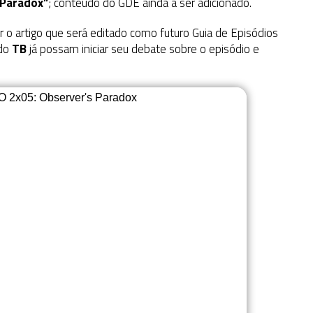
 Paradox”
; conteúdo do GDE ainda a ser adicionado.
ar o artigo que será editado como futuro Guia de Episódios
 do
TB
já possam iniciar seu debate sobre o episódio e
O 2x05: Observer's Paradox
Vote no
Episódio
PRO
2x05: