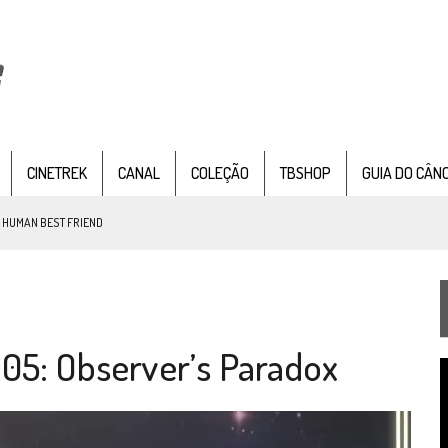
CINETREK
CANAL
COLEÇÃO
TBSHOP
GUIA DO CÂN
: HUMAN BEST FRIEND
TEMPORADA DE STRANGE NEW WORDS
05: Observer’s Paradox
 FILME DE FÃS AXANAR HORAS APÓS ESTREIA
T
 – “THE GRIFFIN INCIDENT” (4×02)
d
v
FIM DE UMA ERA NA SDCC