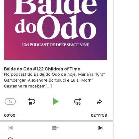
Balde do Odo #122 Children of Time
No podcast do Balde do Odo de hoje, Mariana “Kira”
Gamberger, Alexandre Bortuluci e Luiz “Morn”
Castanheira recebem
[...]
1
x
Skip
Play
Jump
Change
Share
Playback
This
Backward
Pause
Forward
00:00
Rate
02:11:58
Episode
Previous
Show
Next
Episode
Episodes
Episode