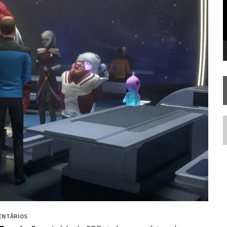
STAR TREK
SOBRE DIFERENTES PONTOS DE VISTA
SILIS
JÁ DISPONÍVEL EM PRÉ-VENDA!
IE DOCUMENTAL DE
STAR TREK
, CHEGA EM 8 DE SETEMBRO
N
ENTÁRIOS