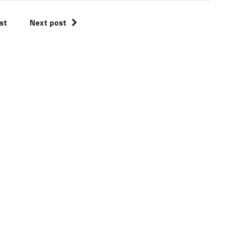
0 ( 0 % )
0.0
st
Next post
0 ( 0 % )